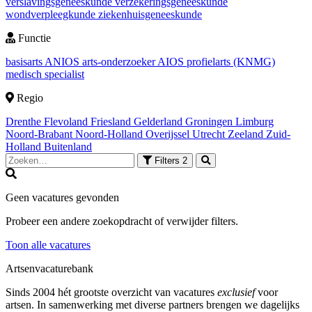
verslavingsgeneeskunde
verzekeringsgeneeskunde
wondverpleegkunde
ziekenhuisgeneeskunde
Functie
basisarts
ANIOS
arts-onderzoeker
AIOS
profielarts (KNMG)
medisch specialist
Regio
Drenthe
Flevoland
Friesland
Gelderland
Groningen
Limburg
Noord-Brabant
Noord-Holland
Overijssel
Utrecht
Zeeland
Zuid-
Holland
Buitenland
Filters
2
Geen vacatures gevonden
Probeer een andere zoekopdracht of verwijder filters.
Toon alle vacatures
Artsenvacaturebank
Sinds 2004 hét grootste overzicht van vacatures
exclusief
voor
artsen. In samenwerking met diverse partners brengen we dagelijks