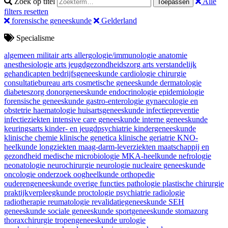
Zoek op titel
Alle
Toepassen
filters resetten
forensische geneeskunde
Gelderland
Specialisme
algemeen militair arts
allergologie/immunologie
anatomie
anesthesiologie
arts jeugdgezondheidszorg
arts verstandelijk
gehandicapten
bedrijfsgeneeskunde
cardiologie
chirurgie
consultatiebureau arts
cosmetische geneeskunde
dermatologie
diabeteszorg
donorgeneeskunde
endocrinologie
epidemiologie
forensische geneeskunde
gastro-enterologie
gynaecologie en
obstetrie
haematologie
huisartsgeneeskunde
infectiepreventie
infectieziekten
intensive care geneeskunde
interne geneeskunde
keuringsarts
kinder- en jeugdpsychiatrie
kindergeneeskunde
klinische chemie
klinische genetica
klinische geriatrie
KNO-
heelkunde
longziekten
maag-darm-leverziekten
maatschappij en
gezondheid
medische microbiologie
MKA-heelkunde
nefrologie
neonatologie
neurochirurgie
neurologie
nucleaire geneeskunde
oncologie
onderzoek
oogheelkunde
orthopedie
ouderengeneeskunde
overige functies
pathologie
plastische chirurgie
praktijkverpleegkunde
proctologie
psychiatrie
radiologie
radiotherapie
reumatologie
revalidatiegeneeskunde
SEH
geneeskunde
sociale geneeskunde
sportgeneeskunde
stomazorg
thoraxchirurgie
tropengeneeskunde
urologie