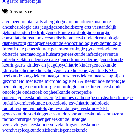
gastro-enterologie
Specialisme
algemeen militair arts
allergologie/immunologie
anatomie
anesthesiologie
arts jeugdgezondheidszorg
arts verstandelijk
gehandicapten
bedrijfsgeneeskunde
cardiologie
chirurgie
consultatiebureau arts
cosmetische geneeskunde
dermatologie
diabeteszorg
donorgeneeskunde
endocrinologie
epidemiologie
forensische geneeskunde
gastro-enterologie
gynaecologie en
obstetrie
haematologie
huisartsgeneeskunde
infectiepreventie
infectieziekten
intensive care geneeskunde
interne geneeskunde
keuringsarts
kinder- en jeugdpsychiatrie
kindergeneeskunde
klinische chemie
klinische genetica
klinische geriatrie
KNO-
heelkunde
longziekten
maag-darm-leverziekten
maatschappij en
gezondheid
medische microbiologie
MKA-heelkunde
nefrologie
neonatologie
neurochirurgie
neurologie
nucleaire geneeskunde
oncologie
onderzoek
oogheelkunde
orthopedie
ouderengeneeskunde
overige functies
pathologie
plastische chirurgie
praktijkverpleegkunde
proctologie
psychiatrie
radiologie
radiotherapie
reumatologie
revalidatiegeneeskunde
SEH
geneeskunde
sociale geneeskunde
sportgeneeskunde
stomazorg
thoraxchirurgie
tropengeneeskunde
urologie
verslavingsgeneeskunde
verzekeringsgeneeskunde
wondverpleegkunde
ziekenhuisgeneeskunde