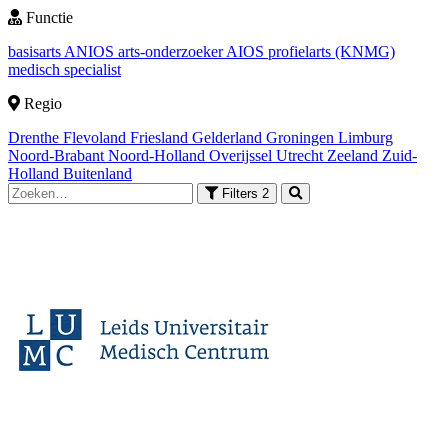
Functie
basisarts
ANIOS
arts-onderzoeker
AIOS
profielarts (KNMG)
medisch specialist
Regio
Drenthe
Flevoland
Friesland
Gelderland
Groningen
Limburg
Noord-Brabant
Noord-Holland
Overijssel
Utrecht
Zeeland
Zuid-
Holland
Buitenland
Filters
2