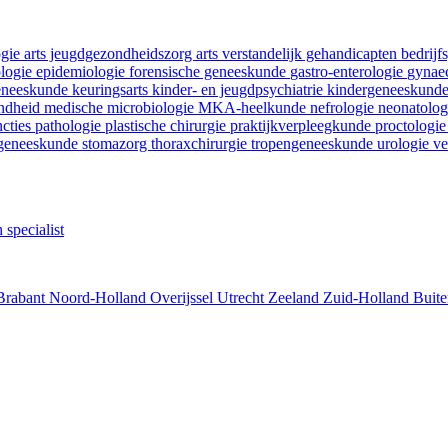
ogie
arts jeugdgezondheidszorg
arts verstandelijk gehandicapten
bedrij
ologie
epidemiologie
forensische geneeskunde
gastro-enterologie
gynaec
geneeskunde
keuringsarts
kinder- en jeugdpsychiatrie
kindergeneeskund
ondheid
medische microbiologie
MKA-heelkunde
nefrologie
neonatolo
ncties
pathologie
plastische chirurgie
praktijkverpleegkunde
proctologi
tgeneeskunde
stomazorg
thoraxchirurgie
tropengeneeskunde
urologie
ve
 specialist
Brabant
Noord-Holland
Overijssel
Utrecht
Zeeland
Zuid-Holland
Buite