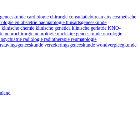
fsgeneeskunde
cardiologie
chirurgie
consultatiebureau arts
cosmetische
ologie en obstetrie
haematologie
huisartsgeneeskunde
e
klinische chemie
klinische genetica
klinische geriatrie
KNO-
gie
neurochirurgie
neurologie
nucleaire geneeskunde
oncologie
e
psychiatrie
radiologie
radiotherapie
reumatologie
rslavingsgeneeskunde
verzekeringsgeneeskunde
wondverpleegkunde
nland