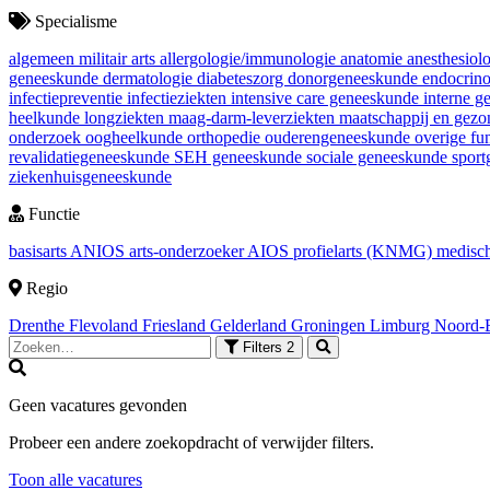
Specialisme
algemeen militair arts
allergologie/immunologie
anatomie
anesthesiol
geneeskunde
dermatologie
diabeteszorg
donorgeneeskunde
endocrin
infectiepreventie
infectieziekten
intensive care geneeskunde
interne 
heelkunde
longziekten
maag-darm-leverziekten
maatschappij en gez
onderzoek
oogheelkunde
orthopedie
ouderengeneeskunde
overige fu
revalidatiegeneeskunde
SEH geneeskunde
sociale geneeskunde
spor
ziekenhuisgeneeskunde
Functie
basisarts
ANIOS
arts-onderzoeker
AIOS
profielarts (KNMG)
medisch
Regio
Drenthe
Flevoland
Friesland
Gelderland
Groningen
Limburg
Noord-
Filters
2
Geen vacatures gevonden
Probeer een andere zoekopdracht of verwijder filters.
Toon alle vacatures