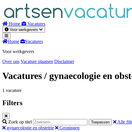
Naar
inhoud
Home
Vacatures
Voor werkgevers
Home
Vacatures
Voor werkgevers
Over ons
Vacature plaatsen
Disclaimer
Vacatures
/ gynaecologie en obst
1 vacature
Filters
Zoek op titel
Alle filt
Toepassen
gynaecologie en obstetrie
Groningen