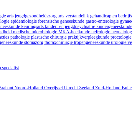
ogie
arts jeugdgezondheidszorg
arts verstandelijk gehandicapten
bedrij
ologie
epidemiologie
forensische geneeskunde
gastro-enterologie
gynaec
geneeskunde
keuringsarts
kinder- en jeugdpsychiatrie
kindergeneeskund
ondheid
medische microbiologie
MKA-heelkunde
nefrologie
neonatolo
ncties
pathologie
plastische chirurgie
praktijkverpleegkunde
proctologi
tgeneeskunde
stomazorg
thoraxchirurgie
tropengeneeskunde
urologie
ve
 specialist
Brabant
Noord-Holland
Overijssel
Utrecht
Zeeland
Zuid-Holland
Buite