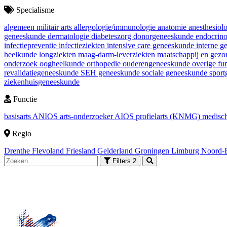
Specialisme
algemeen militair arts
allergologie/immunologie
anatomie
anesthesiol
geneeskunde
dermatologie
diabeteszorg
donorgeneeskunde
endocrin
infectiepreventie
infectieziekten
intensive care geneeskunde
interne 
heelkunde
longziekten
maag-darm-leverziekten
maatschappij en gez
onderzoek
oogheelkunde
orthopedie
ouderengeneeskunde
overige fu
revalidatiegeneeskunde
SEH geneeskunde
sociale geneeskunde
spor
ziekenhuisgeneeskunde
Functie
basisarts
ANIOS
arts-onderzoeker
AIOS
profielarts (KNMG)
medisch
Regio
Drenthe
Flevoland
Friesland
Gelderland
Groningen
Limburg
Noord-
Filters
2