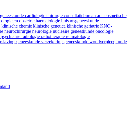
fsgeneeskunde
cardiologie
chirurgie
consultatiebureau arts
cosmetische
ologie en obstetrie
haematologie
huisartsgeneeskunde
e
klinische chemie
klinische genetica
klinische geriatrie
KNO-
gie
neurochirurgie
neurologie
nucleaire geneeskunde
oncologie
e
psychiatrie
radiologie
radiotherapie
reumatologie
rslavingsgeneeskunde
verzekeringsgeneeskunde
wondverpleegkunde
nland