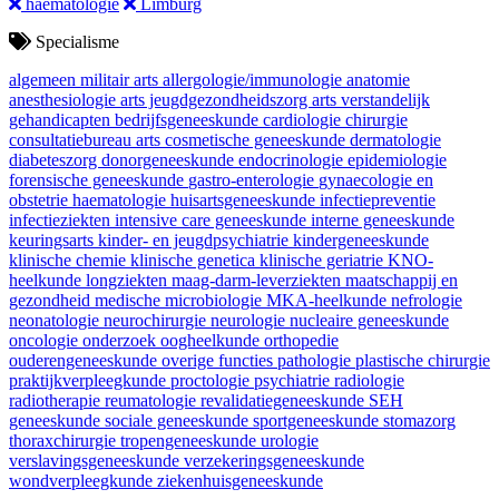
haematologie
Limburg
Specialisme
algemeen militair arts
allergologie/immunologie
anatomie
anesthesiologie
arts jeugdgezondheidszorg
arts verstandelijk
gehandicapten
bedrijfsgeneeskunde
cardiologie
chirurgie
consultatiebureau arts
cosmetische geneeskunde
dermatologie
diabeteszorg
donorgeneeskunde
endocrinologie
epidemiologie
forensische geneeskunde
gastro-enterologie
gynaecologie en
obstetrie
haematologie
huisartsgeneeskunde
infectiepreventie
infectieziekten
intensive care geneeskunde
interne geneeskunde
keuringsarts
kinder- en jeugdpsychiatrie
kindergeneeskunde
klinische chemie
klinische genetica
klinische geriatrie
KNO-
heelkunde
longziekten
maag-darm-leverziekten
maatschappij en
gezondheid
medische microbiologie
MKA-heelkunde
nefrologie
neonatologie
neurochirurgie
neurologie
nucleaire geneeskunde
oncologie
onderzoek
oogheelkunde
orthopedie
ouderengeneeskunde
overige functies
pathologie
plastische chirurgie
praktijkverpleegkunde
proctologie
psychiatrie
radiologie
radiotherapie
reumatologie
revalidatiegeneeskunde
SEH
geneeskunde
sociale geneeskunde
sportgeneeskunde
stomazorg
thoraxchirurgie
tropengeneeskunde
urologie
verslavingsgeneeskunde
verzekeringsgeneeskunde
wondverpleegkunde
ziekenhuisgeneeskunde