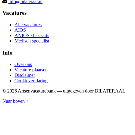
info@bilateraal.nl
Vacatures
Alle vacatures
AIOS
ANIOS / basisarts
Medisch specialist
Info
Over ons
Vacature plaatsen
Disclaimer
Cookieverklaring
© 2026 Artsenvacaturebank — uitgegeven door BILATERAAL.
Naar boven ↑