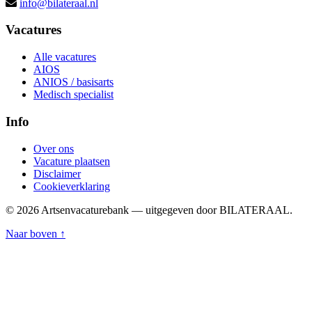
info@bilateraal.nl
Vacatures
Alle vacatures
AIOS
ANIOS / basisarts
Medisch specialist
Info
Over ons
Vacature plaatsen
Disclaimer
Cookieverklaring
© 2026 Artsenvacaturebank — uitgegeven door BILATERAAL.
Naar boven ↑