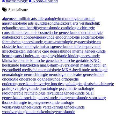
haematologie
Noord-Holland
Specialisme
algemeen militair arts
allergologie/immunologie
anatomie
anesthesiologie
arts jeugdgezondheidszorg
arts verstandelijk
gehandicapten
bedrijfsgeneeskunde
cardiologie
chirurgie
consultatiebureau arts
cosmetische geneeskunde
dermatologie
diabeteszorg
donorgeneeskunde
endocrinologie
epidemiologie
forensische geneeskunde
gastro-enterologie
gynaecologie en
obstetrie
haematologie
huisartsgeneeskunde
infectiepreventie
infectieziekten
intensive care geneeskunde
interne geneeskunde
keuringsarts
kinder- en jeugdpsychiatrie
kindergeneeskunde
klinische chemie
klinische genetica
klinische geriatrie
KNO-
heelkunde
longziekten
maag-darm-leverziekten
maatschappij en
gezondheid
medische microbiologie
MKA-heelkunde
nefrologie
neonatologie
neurochirurgie
neurologie
nucleaire geneeskunde
oncologie
onderzoek
oogheelkunde
orthopedie
ouderengeneeskunde
overige functies
pathologie
plastische chirurgie
praktijkverpleegkunde
proctologie
psychiatrie
radiologie
radiotherapie
reumatologie
revalidatiegeneeskunde
SEH
geneeskunde
sociale geneeskunde
sportgeneeskunde
stomazorg
thoraxchirurgie
tropengeneeskunde
urologie
verslavingsgeneeskunde
verzekeringsgeneeskunde
wondverpleegkunde
ziekenhuisgeneeskunde