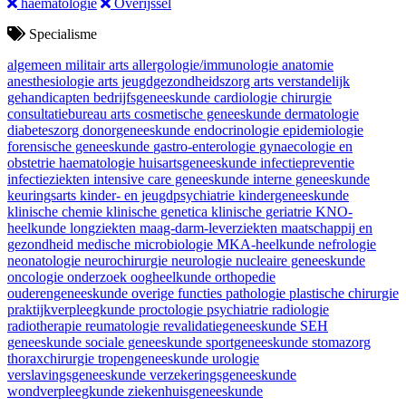
haematologie
Overijssel
Specialisme
algemeen militair arts
allergologie/immunologie
anatomie
anesthesiologie
arts jeugdgezondheidszorg
arts verstandelijk
gehandicapten
bedrijfsgeneeskunde
cardiologie
chirurgie
consultatiebureau arts
cosmetische geneeskunde
dermatologie
diabeteszorg
donorgeneeskunde
endocrinologie
epidemiologie
forensische geneeskunde
gastro-enterologie
gynaecologie en
obstetrie
haematologie
huisartsgeneeskunde
infectiepreventie
infectieziekten
intensive care geneeskunde
interne geneeskunde
keuringsarts
kinder- en jeugdpsychiatrie
kindergeneeskunde
klinische chemie
klinische genetica
klinische geriatrie
KNO-
heelkunde
longziekten
maag-darm-leverziekten
maatschappij en
gezondheid
medische microbiologie
MKA-heelkunde
nefrologie
neonatologie
neurochirurgie
neurologie
nucleaire geneeskunde
oncologie
onderzoek
oogheelkunde
orthopedie
ouderengeneeskunde
overige functies
pathologie
plastische chirurgie
praktijkverpleegkunde
proctologie
psychiatrie
radiologie
radiotherapie
reumatologie
revalidatiegeneeskunde
SEH
geneeskunde
sociale geneeskunde
sportgeneeskunde
stomazorg
thoraxchirurgie
tropengeneeskunde
urologie
verslavingsgeneeskunde
verzekeringsgeneeskunde
wondverpleegkunde
ziekenhuisgeneeskunde