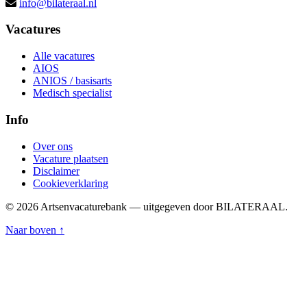
info@bilateraal.nl
Vacatures
Alle vacatures
AIOS
ANIOS / basisarts
Medisch specialist
Info
Over ons
Vacature plaatsen
Disclaimer
Cookieverklaring
© 2026 Artsenvacaturebank — uitgegeven door BILATERAAL.
Naar boven ↑