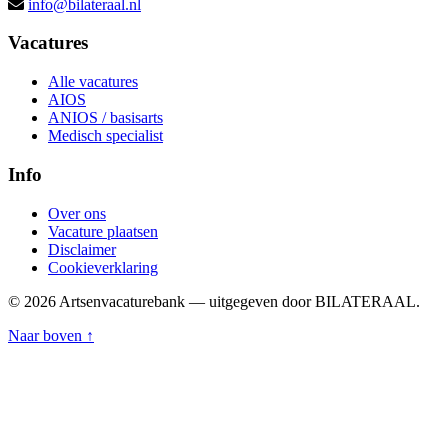
info@bilateraal.nl
Vacatures
Alle vacatures
AIOS
ANIOS / basisarts
Medisch specialist
Info
Over ons
Vacature plaatsen
Disclaimer
Cookieverklaring
© 2026 Artsenvacaturebank — uitgegeven door BILATERAAL.
Naar boven ↑