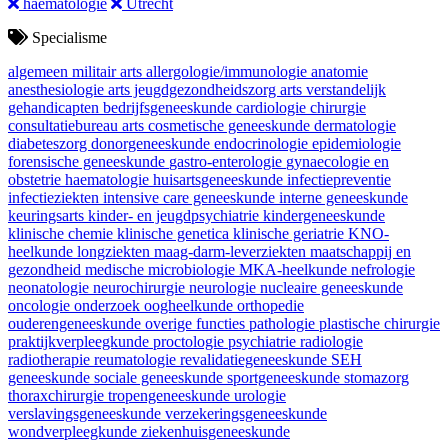
haematologie
Utrecht
Specialisme
algemeen militair arts
allergologie/immunologie
anatomie
anesthesiologie
arts jeugdgezondheidszorg
arts verstandelijk
gehandicapten
bedrijfsgeneeskunde
cardiologie
chirurgie
consultatiebureau arts
cosmetische geneeskunde
dermatologie
diabeteszorg
donorgeneeskunde
endocrinologie
epidemiologie
forensische geneeskunde
gastro-enterologie
gynaecologie en
obstetrie
haematologie
huisartsgeneeskunde
infectiepreventie
infectieziekten
intensive care geneeskunde
interne geneeskunde
keuringsarts
kinder- en jeugdpsychiatrie
kindergeneeskunde
klinische chemie
klinische genetica
klinische geriatrie
KNO-
heelkunde
longziekten
maag-darm-leverziekten
maatschappij en
gezondheid
medische microbiologie
MKA-heelkunde
nefrologie
neonatologie
neurochirurgie
neurologie
nucleaire geneeskunde
oncologie
onderzoek
oogheelkunde
orthopedie
ouderengeneeskunde
overige functies
pathologie
plastische chirurgie
praktijkverpleegkunde
proctologie
psychiatrie
radiologie
radiotherapie
reumatologie
revalidatiegeneeskunde
SEH
geneeskunde
sociale geneeskunde
sportgeneeskunde
stomazorg
thoraxchirurgie
tropengeneeskunde
urologie
verslavingsgeneeskunde
verzekeringsgeneeskunde
wondverpleegkunde
ziekenhuisgeneeskunde