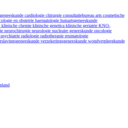
fsgeneeskunde
cardiologie
chirurgie
consultatiebureau arts
cosmetische
ologie en obstetrie
haematologie
huisartsgeneeskunde
e
klinische chemie
klinische genetica
klinische geriatrie
KNO-
gie
neurochirurgie
neurologie
nucleaire geneeskunde
oncologie
e
psychiatrie
radiologie
radiotherapie
reumatologie
rslavingsgeneeskunde
verzekeringsgeneeskunde
wondverpleegkunde
nland