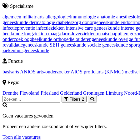
Specialisme
algemeen militair arts
allergologie/immunologie
anatomie
anesthesiol
geneeskunde
dermatologie
diabeteszorg
donorgeneeskunde
endocrin
infectiepreventie
infectieziekten
intensive care geneeskunde
interne 
heelkunde
longziekten
maag-darm-leverziekten
maatschappij en gez
onderzoek
oogheelkunde
orthopedie
ouderengeneeskunde
overige fu
revalidatiegeneeskunde
SEH geneeskunde
sociale geneeskunde
spor
ziekenhuisgeneeskunde
Functie
basisarts
ANIOS
arts-onderzoeker
AIOS
profielarts (KNMG)
medisch
Regio
Drenthe
Flevoland
Friesland
Gelderland
Groningen
Limburg
Noord-
Filters
2
Geen vacatures gevonden
Probeer een andere zoekopdracht of verwijder filters.
Toon alle vacatures