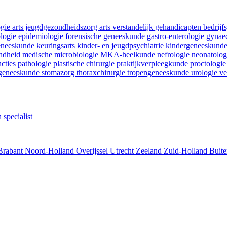
ogie
arts jeugdgezondheidszorg
arts verstandelijk gehandicapten
bedrij
ologie
epidemiologie
forensische geneeskunde
gastro-enterologie
gynaec
geneeskunde
keuringsarts
kinder- en jeugdpsychiatrie
kindergeneeskund
ondheid
medische microbiologie
MKA-heelkunde
nefrologie
neonatolo
ncties
pathologie
plastische chirurgie
praktijkverpleegkunde
proctologi
tgeneeskunde
stomazorg
thoraxchirurgie
tropengeneeskunde
urologie
ve
 specialist
Brabant
Noord-Holland
Overijssel
Utrecht
Zeeland
Zuid-Holland
Buite