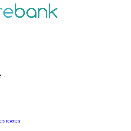
e
ers resetten