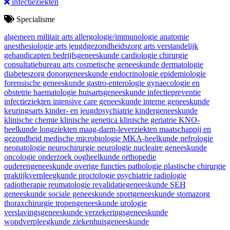
infectieziekten
Specialisme
algemeen militair arts
allergologie/immunologie
anatomie
anesthesiologie
arts jeugdgezondheidszorg
arts verstandelijk
gehandicapten
bedrijfsgeneeskunde
cardiologie
chirurgie
consultatiebureau arts
cosmetische geneeskunde
dermatologie
diabeteszorg
donorgeneeskunde
endocrinologie
epidemiologie
forensische geneeskunde
gastro-enterologie
gynaecologie en
obstetrie
haematologie
huisartsgeneeskunde
infectiepreventie
infectieziekten
intensive care geneeskunde
interne geneeskunde
keuringsarts
kinder- en jeugdpsychiatrie
kindergeneeskunde
klinische chemie
klinische genetica
klinische geriatrie
KNO-
heelkunde
longziekten
maag-darm-leverziekten
maatschappij en
gezondheid
medische microbiologie
MKA-heelkunde
nefrologie
neonatologie
neurochirurgie
neurologie
nucleaire geneeskunde
oncologie
onderzoek
oogheelkunde
orthopedie
ouderengeneeskunde
overige functies
pathologie
plastische chirurgie
praktijkverpleegkunde
proctologie
psychiatrie
radiologie
radiotherapie
reumatologie
revalidatiegeneeskunde
SEH
geneeskunde
sociale geneeskunde
sportgeneeskunde
stomazorg
thoraxchirurgie
tropengeneeskunde
urologie
verslavingsgeneeskunde
verzekeringsgeneeskunde
wondverpleegkunde
ziekenhuisgeneeskunde