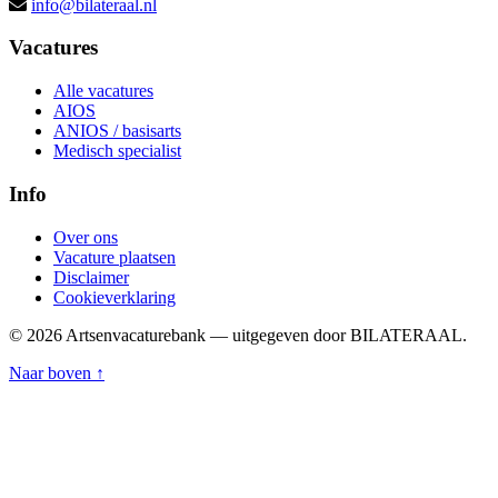
info@bilateraal.nl
Vacatures
Alle vacatures
AIOS
ANIOS / basisarts
Medisch specialist
Info
Over ons
Vacature plaatsen
Disclaimer
Cookieverklaring
© 2026 Artsenvacaturebank — uitgegeven door BILATERAAL.
Naar boven ↑