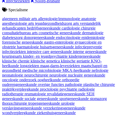
infectieziekten
Noord-Brabant
Specialisme
algemeen militair arts
allergologie/immunologie
anatomie
anesthesiologie
arts jeugdgezondheidszorg
arts verstandelijk
gehandicapten
bedrijfsgeneeskunde
cardiologie
chirurgie
consultatiebureau arts
cosmetische geneeskunde
dermatologie
diabeteszorg
donorgeneeskunde
endocrinologie
epidemiologie
forensische geneeskunde
gastro-enterologie
gynaecologie en
obstetrie
haematologie
huisartsgeneeskunde
infectiepreventie
infectieziekten
intensive care geneeskunde
interne geneeskunde
keuringsarts
kinder- en jeugdpsychiatrie
kindergeneeskunde
klinische chemie
klinische genetica
klinische geriatrie
KNO-
heelkunde
longziekten
maag-darm-leverziekten
maatschappij en
gezondheid
medische microbiologie
MKA-heelkunde
nefrologie
neonatologie
neurochirurgie
neurologie
nucleaire geneeskunde
oncologie
onderzoek
oogheelkunde
orthopedie
ouderengeneeskunde
overige functies
pathologie
plastische chirurgie
praktijkverpleegkunde
proctologie
psychiatrie
radiologie
radiotherapie
reumatologie
revalidatiegeneeskunde
SEH
geneeskunde
sociale geneeskunde
sportgeneeskunde
stomazorg
thoraxchirurgie
tropengeneeskunde
urologie
verslavingsgeneeskunde
verzekeringsgeneeskunde
wondverpleegkunde
ziekenhuisgeneeskunde