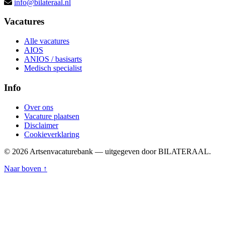
info@bilateraal.nl
Vacatures
Alle vacatures
AIOS
ANIOS / basisarts
Medisch specialist
Info
Over ons
Vacature plaatsen
Disclaimer
Cookieverklaring
© 2026 Artsenvacaturebank — uitgegeven door BILATERAAL.
Naar boven ↑