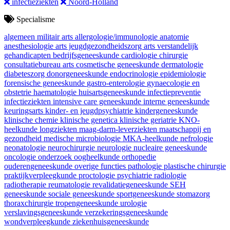
infectieziekten
Noord-Holland
Specialisme
algemeen militair arts
allergologie/immunologie
anatomie
anesthesiologie
arts jeugdgezondheidszorg
arts verstandelijk
gehandicapten
bedrijfsgeneeskunde
cardiologie
chirurgie
consultatiebureau arts
cosmetische geneeskunde
dermatologie
diabeteszorg
donorgeneeskunde
endocrinologie
epidemiologie
forensische geneeskunde
gastro-enterologie
gynaecologie en
obstetrie
haematologie
huisartsgeneeskunde
infectiepreventie
infectieziekten
intensive care geneeskunde
interne geneeskunde
keuringsarts
kinder- en jeugdpsychiatrie
kindergeneeskunde
klinische chemie
klinische genetica
klinische geriatrie
KNO-
heelkunde
longziekten
maag-darm-leverziekten
maatschappij en
gezondheid
medische microbiologie
MKA-heelkunde
nefrologie
neonatologie
neurochirurgie
neurologie
nucleaire geneeskunde
oncologie
onderzoek
oogheelkunde
orthopedie
ouderengeneeskunde
overige functies
pathologie
plastische chirurgie
praktijkverpleegkunde
proctologie
psychiatrie
radiologie
radiotherapie
reumatologie
revalidatiegeneeskunde
SEH
geneeskunde
sociale geneeskunde
sportgeneeskunde
stomazorg
thoraxchirurgie
tropengeneeskunde
urologie
verslavingsgeneeskunde
verzekeringsgeneeskunde
wondverpleegkunde
ziekenhuisgeneeskunde