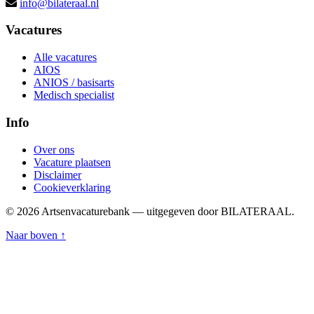
info@bilateraal.nl
Vacatures
Alle vacatures
AIOS
ANIOS / basisarts
Medisch specialist
Info
Over ons
Vacature plaatsen
Disclaimer
Cookieverklaring
© 2026 Artsenvacaturebank — uitgegeven door BILATERAAL.
Naar boven ↑