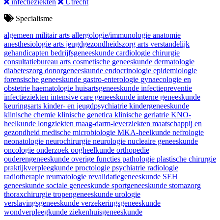
infectieziekten
Utrecht
Specialisme
algemeen militair arts
allergologie/immunologie
anatomie
anesthesiologie
arts jeugdgezondheidszorg
arts verstandelijk
gehandicapten
bedrijfsgeneeskunde
cardiologie
chirurgie
consultatiebureau arts
cosmetische geneeskunde
dermatologie
diabeteszorg
donorgeneeskunde
endocrinologie
epidemiologie
forensische geneeskunde
gastro-enterologie
gynaecologie en
obstetrie
haematologie
huisartsgeneeskunde
infectiepreventie
infectieziekten
intensive care geneeskunde
interne geneeskunde
keuringsarts
kinder- en jeugdpsychiatrie
kindergeneeskunde
klinische chemie
klinische genetica
klinische geriatrie
KNO-
heelkunde
longziekten
maag-darm-leverziekten
maatschappij en
gezondheid
medische microbiologie
MKA-heelkunde
nefrologie
neonatologie
neurochirurgie
neurologie
nucleaire geneeskunde
oncologie
onderzoek
oogheelkunde
orthopedie
ouderengeneeskunde
overige functies
pathologie
plastische chirurgie
praktijkverpleegkunde
proctologie
psychiatrie
radiologie
radiotherapie
reumatologie
revalidatiegeneeskunde
SEH
geneeskunde
sociale geneeskunde
sportgeneeskunde
stomazorg
thoraxchirurgie
tropengeneeskunde
urologie
verslavingsgeneeskunde
verzekeringsgeneeskunde
wondverpleegkunde
ziekenhuisgeneeskunde