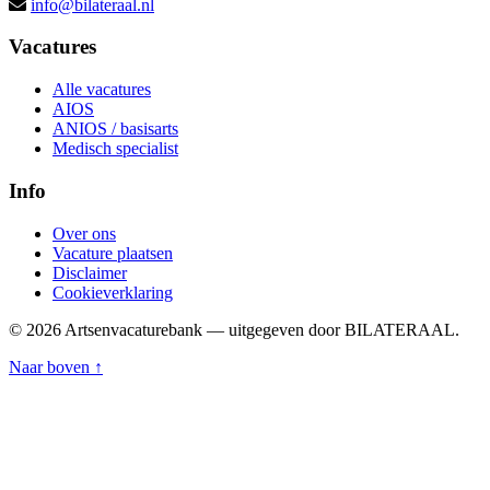
info@bilateraal.nl
Vacatures
Alle vacatures
AIOS
ANIOS / basisarts
Medisch specialist
Info
Over ons
Vacature plaatsen
Disclaimer
Cookieverklaring
© 2026 Artsenvacaturebank — uitgegeven door BILATERAAL.
Naar boven ↑