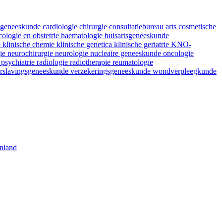
fsgeneeskunde
cardiologie
chirurgie
consultatiebureau arts
cosmetische
ologie en obstetrie
haematologie
huisartsgeneeskunde
e
klinische chemie
klinische genetica
klinische geriatrie
KNO-
gie
neurochirurgie
neurologie
nucleaire geneeskunde
oncologie
e
psychiatrie
radiologie
radiotherapie
reumatologie
rslavingsgeneeskunde
verzekeringsgeneeskunde
wondverpleegkunde
nland