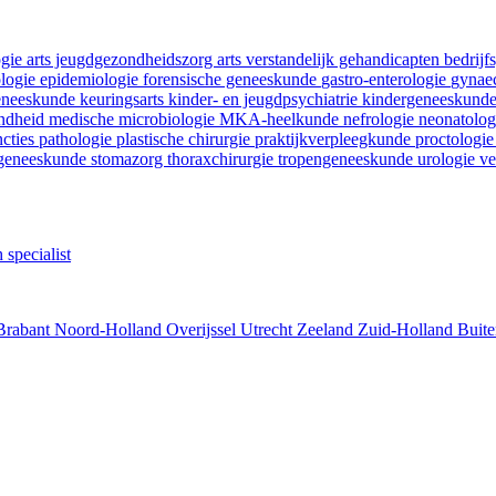
ogie
arts jeugdgezondheidszorg
arts verstandelijk gehandicapten
bedrij
ologie
epidemiologie
forensische geneeskunde
gastro-enterologie
gynaec
geneeskunde
keuringsarts
kinder- en jeugdpsychiatrie
kindergeneeskund
ondheid
medische microbiologie
MKA-heelkunde
nefrologie
neonatolo
ncties
pathologie
plastische chirurgie
praktijkverpleegkunde
proctologi
tgeneeskunde
stomazorg
thoraxchirurgie
tropengeneeskunde
urologie
ve
 specialist
Brabant
Noord-Holland
Overijssel
Utrecht
Zeeland
Zuid-Holland
Buite