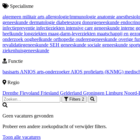
Specialisme
algemeen militair arts
allergologie/immunologie
anatomie
anesthesiol
geneeskunde
dermatologie
diabeteszorg
donorgeneeskunde
endocrin
infectiepreventie
infectieziekten
intensive care geneeskunde
interne 
heelkunde
longziekten
maag-darm-leverziekten
maatschappij en gez
onderzoek
oogheelkunde
orthopedie
ouderengeneeskunde
overige fu
revalidatiegeneeskunde
SEH geneeskunde
sociale geneeskunde
spor
ziekenhuisgeneeskunde
Functie
basisarts
ANIOS
arts-onderzoeker
AIOS
profielarts (KNMG)
medisch
Regio
Drenthe
Flevoland
Friesland
Gelderland
Groningen
Limburg
Noord-
Filters
2
Geen vacatures gevonden
Probeer een andere zoekopdracht of verwijder filters.
Toon alle vacatures