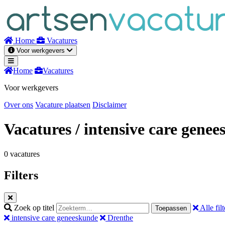
Naar
inhoud
Home
Vacatures
Voor werkgevers
Home
Vacatures
Voor werkgevers
Over ons
Vacature plaatsen
Disclaimer
Vacatures
/ intensive care gene
0 vacatures
Filters
Zoek op titel
Alle filt
Toepassen
intensive care geneeskunde
Drenthe