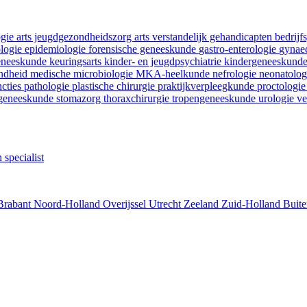
ogie
arts jeugdgezondheidszorg
arts verstandelijk gehandicapten
bedrij
ologie
epidemiologie
forensische geneeskunde
gastro-enterologie
gynaec
geneeskunde
keuringsarts
kinder- en jeugdpsychiatrie
kindergeneeskund
ondheid
medische microbiologie
MKA-heelkunde
nefrologie
neonatolo
ncties
pathologie
plastische chirurgie
praktijkverpleegkunde
proctologi
tgeneeskunde
stomazorg
thoraxchirurgie
tropengeneeskunde
urologie
ve
 specialist
Brabant
Noord-Holland
Overijssel
Utrecht
Zeeland
Zuid-Holland
Buite