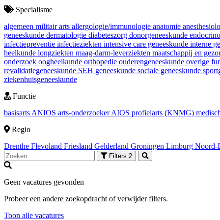
Specialisme
algemeen militair arts
allergologie/immunologie
anatomie
anesthesiol
geneeskunde
dermatologie
diabeteszorg
donorgeneeskunde
endocrin
infectiepreventie
infectieziekten
intensive care geneeskunde
interne 
heelkunde
longziekten
maag-darm-leverziekten
maatschappij en gez
onderzoek
oogheelkunde
orthopedie
ouderengeneeskunde
overige fu
revalidatiegeneeskunde
SEH geneeskunde
sociale geneeskunde
spor
ziekenhuisgeneeskunde
Functie
basisarts
ANIOS
arts-onderzoeker
AIOS
profielarts (KNMG)
medisch
Regio
Drenthe
Flevoland
Friesland
Gelderland
Groningen
Limburg
Noord-
Filters
2
Geen vacatures gevonden
Probeer een andere zoekopdracht of verwijder filters.
Toon alle vacatures