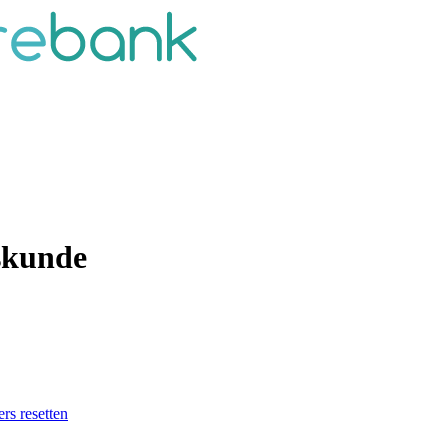
eskunde
ers resetten