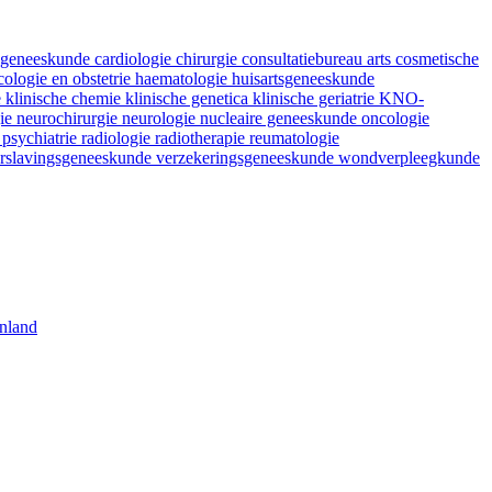
fsgeneeskunde
cardiologie
chirurgie
consultatiebureau arts
cosmetische
ologie en obstetrie
haematologie
huisartsgeneeskunde
e
klinische chemie
klinische genetica
klinische geriatrie
KNO-
gie
neurochirurgie
neurologie
nucleaire geneeskunde
oncologie
e
psychiatrie
radiologie
radiotherapie
reumatologie
rslavingsgeneeskunde
verzekeringsgeneeskunde
wondverpleegkunde
nland