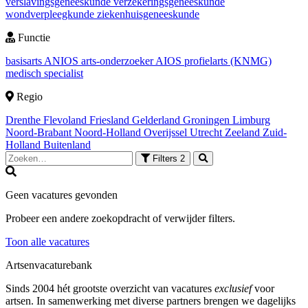
verslavingsgeneeskunde
verzekeringsgeneeskunde
wondverpleegkunde
ziekenhuisgeneeskunde
Functie
basisarts
ANIOS
arts-onderzoeker
AIOS
profielarts (KNMG)
medisch specialist
Regio
Drenthe
Flevoland
Friesland
Gelderland
Groningen
Limburg
Noord-Brabant
Noord-Holland
Overijssel
Utrecht
Zeeland
Zuid-
Holland
Buitenland
Filters
2
Geen vacatures gevonden
Probeer een andere zoekopdracht of verwijder filters.
Toon alle vacatures
Artsenvacaturebank
Sinds 2004 hét grootste overzicht van vacatures
exclusief
voor
artsen. In samenwerking met diverse partners brengen we dagelijks