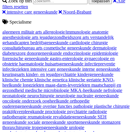
Zoek op titel
Alle
Toepassen
filters resetten
intensive care geneeskunde
Noord-Brabant
Specialisme
algemeen militair arts
allergologie/immunologie
anatomie
anesthesiologie
arts jeugdgezondheidszorg
arts verstandelijk
gehandicapten
bedrijfsgeneeskunde
cardiologie
chirurgie
consultatiebureau arts
cosmetische geneeskunde
dermatologie
diabeteszorg
donorgeneeskunde
endocrinologie
epidemiologie
forensische geneeskunde
gastro-enterologie
gynaecologie en
obstetrie
haematologie
huisartsgeneeskunde
infectiepreventie
infectieziekten
intensive care geneeskunde
interne geneeskunde
keuringsarts
kinder- en jeugdpsychiatrie
kindergeneeskunde
klinische chemie
klinische genetica
klinische geriatrie
KNO-
heelkunde
longziekten
maag-darm-leverziekten
maatschappij en
gezondheid
medische microbiologie
MKA-heelkunde
nefrologie
neonatologie
neurochirurgie
neurologie
nucleaire geneeskunde
oncologie
onderzoek
oogheelkunde
orthopedie
ouderengeneeskunde
overige functies
pathologie
plastische chirurgie
praktijkverpleegkunde
proctologie
psychiatrie
radiologie
radiotherapie
reumatologie
revalidatiegeneeskunde
SEH
geneeskunde
sociale geneeskunde
sportgeneeskunde
stomazorg
thoraxchirurgie
tropengeneeskunde
urologie