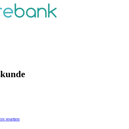
eskunde
ers resetten