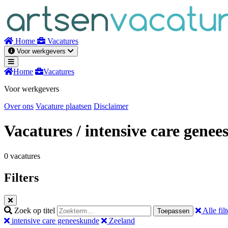
Naar
inhoud
Home
Vacatures
Voor werkgevers
Home
Vacatures
Voor werkgevers
Over ons
Vacature plaatsen
Disclaimer
Vacatures
/ intensive care gene
0 vacatures
Filters
Zoek op titel
Alle filt
Toepassen
intensive care geneeskunde
Zeeland