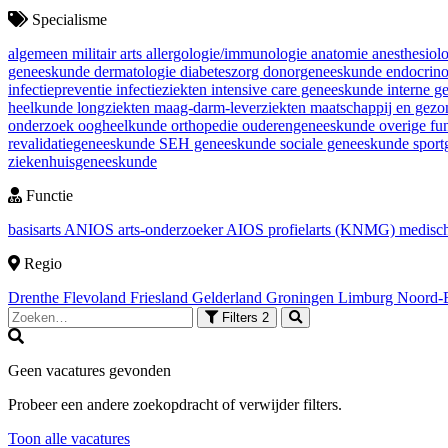
Specialisme
algemeen militair arts
allergologie/immunologie
anatomie
anesthesiol
geneeskunde
dermatologie
diabeteszorg
donorgeneeskunde
endocrin
infectiepreventie
infectieziekten
intensive care geneeskunde
interne 
heelkunde
longziekten
maag-darm-leverziekten
maatschappij en gez
onderzoek
oogheelkunde
orthopedie
ouderengeneeskunde
overige fu
revalidatiegeneeskunde
SEH geneeskunde
sociale geneeskunde
spor
ziekenhuisgeneeskunde
Functie
basisarts
ANIOS
arts-onderzoeker
AIOS
profielarts (KNMG)
medisch
Regio
Drenthe
Flevoland
Friesland
Gelderland
Groningen
Limburg
Noord-
Filters
2
Geen vacatures gevonden
Probeer een andere zoekopdracht of verwijder filters.
Toon alle vacatures