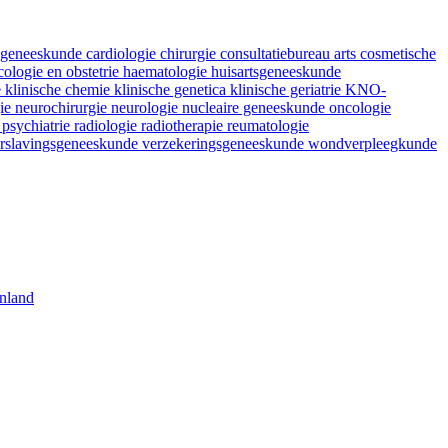
fsgeneeskunde
cardiologie
chirurgie
consultatiebureau arts
cosmetische
ologie en obstetrie
haematologie
huisartsgeneeskunde
e
klinische chemie
klinische genetica
klinische geriatrie
KNO-
gie
neurochirurgie
neurologie
nucleaire geneeskunde
oncologie
e
psychiatrie
radiologie
radiotherapie
reumatologie
rslavingsgeneeskunde
verzekeringsgeneeskunde
wondverpleegkunde
nland