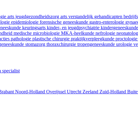
ogie
arts jeugdgezondheidszorg
arts verstandelijk gehandicapten
bedrij
ologie
epidemiologie
forensische geneeskunde
gastro-enterologie
gynaec
geneeskunde
keuringsarts
kinder- en jeugdpsychiatrie
kindergeneeskund
ondheid
medische microbiologie
MKA-heelkunde
nefrologie
neonatolo
ncties
pathologie
plastische chirurgie
praktijkverpleegkunde
proctologi
tgeneeskunde
stomazorg
thoraxchirurgie
tropengeneeskunde
urologie
ve
 specialist
Brabant
Noord-Holland
Overijssel
Utrecht
Zeeland
Zuid-Holland
Buite