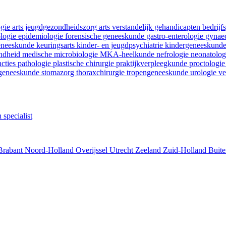
ogie
arts jeugdgezondheidszorg
arts verstandelijk gehandicapten
bedrij
ologie
epidemiologie
forensische geneeskunde
gastro-enterologie
gynaec
geneeskunde
keuringsarts
kinder- en jeugdpsychiatrie
kindergeneeskund
ondheid
medische microbiologie
MKA-heelkunde
nefrologie
neonatolo
ncties
pathologie
plastische chirurgie
praktijkverpleegkunde
proctologi
tgeneeskunde
stomazorg
thoraxchirurgie
tropengeneeskunde
urologie
ve
 specialist
Brabant
Noord-Holland
Overijssel
Utrecht
Zeeland
Zuid-Holland
Buite