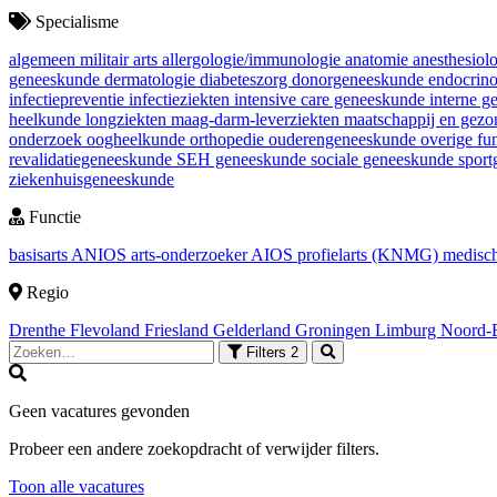
Specialisme
algemeen militair arts
allergologie/immunologie
anatomie
anesthesiol
geneeskunde
dermatologie
diabeteszorg
donorgeneeskunde
endocrin
infectiepreventie
infectieziekten
intensive care geneeskunde
interne 
heelkunde
longziekten
maag-darm-leverziekten
maatschappij en gez
onderzoek
oogheelkunde
orthopedie
ouderengeneeskunde
overige fu
revalidatiegeneeskunde
SEH geneeskunde
sociale geneeskunde
spor
ziekenhuisgeneeskunde
Functie
basisarts
ANIOS
arts-onderzoeker
AIOS
profielarts (KNMG)
medisch
Regio
Drenthe
Flevoland
Friesland
Gelderland
Groningen
Limburg
Noord-
Filters
2
Geen vacatures gevonden
Probeer een andere zoekopdracht of verwijder filters.
Toon alle vacatures