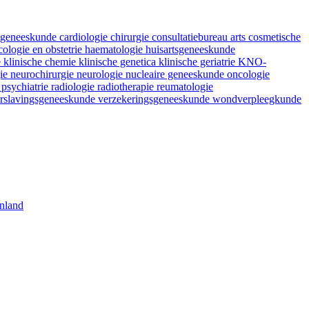
fsgeneeskunde
cardiologie
chirurgie
consultatiebureau arts
cosmetische
ologie en obstetrie
haematologie
huisartsgeneeskunde
e
klinische chemie
klinische genetica
klinische geriatrie
KNO-
gie
neurochirurgie
neurologie
nucleaire geneeskunde
oncologie
e
psychiatrie
radiologie
radiotherapie
reumatologie
rslavingsgeneeskunde
verzekeringsgeneeskunde
wondverpleegkunde
nland