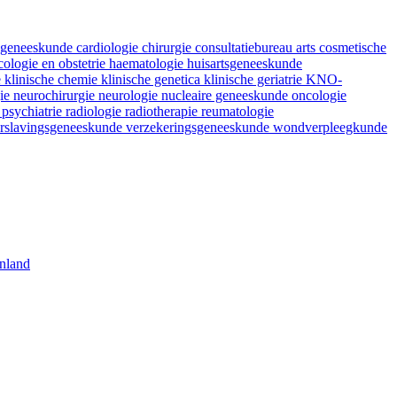
fsgeneeskunde
cardiologie
chirurgie
consultatiebureau arts
cosmetische
ologie en obstetrie
haematologie
huisartsgeneeskunde
e
klinische chemie
klinische genetica
klinische geriatrie
KNO-
gie
neurochirurgie
neurologie
nucleaire geneeskunde
oncologie
e
psychiatrie
radiologie
radiotherapie
reumatologie
rslavingsgeneeskunde
verzekeringsgeneeskunde
wondverpleegkunde
nland