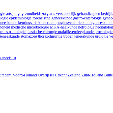
ogie
arts jeugdgezondheidszorg
arts verstandelijk gehandicapten
bedrij
ologie
epidemiologie
forensische geneeskunde
gastro-enterologie
gynaec
geneeskunde
keuringsarts
kinder- en jeugdpsychiatrie
kindergeneeskund
ondheid
medische microbiologie
MKA-heelkunde
nefrologie
neonatolo
ncties
pathologie
plastische chirurgie
praktijkverpleegkunde
proctologi
tgeneeskunde
stomazorg
thoraxchirurgie
tropengeneeskunde
urologie
ve
 specialist
Brabant
Noord-Holland
Overijssel
Utrecht
Zeeland
Zuid-Holland
Buite