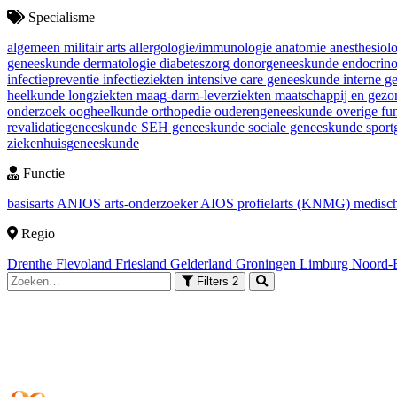
Specialisme
algemeen militair arts
allergologie/immunologie
anatomie
anesthesiol
geneeskunde
dermatologie
diabeteszorg
donorgeneeskunde
endocrin
infectiepreventie
infectieziekten
intensive care geneeskunde
interne 
heelkunde
longziekten
maag-darm-leverziekten
maatschappij en gez
onderzoek
oogheelkunde
orthopedie
ouderengeneeskunde
overige fu
revalidatiegeneeskunde
SEH geneeskunde
sociale geneeskunde
spor
ziekenhuisgeneeskunde
Functie
basisarts
ANIOS
arts-onderzoeker
AIOS
profielarts (KNMG)
medisch
Regio
Drenthe
Flevoland
Friesland
Gelderland
Groningen
Limburg
Noord-
Filters
2