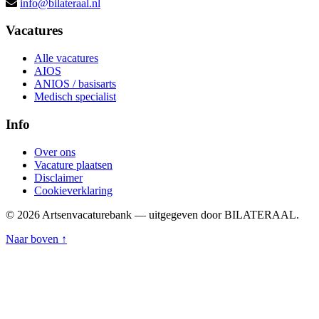
info@bilateraal.nl
Vacatures
Alle vacatures
AIOS
ANIOS / basisarts
Medisch specialist
Info
Over ons
Vacature plaatsen
Disclaimer
Cookieverklaring
© 2026 Artsenvacaturebank — uitgegeven door BILATERAAL.
Naar boven ↑