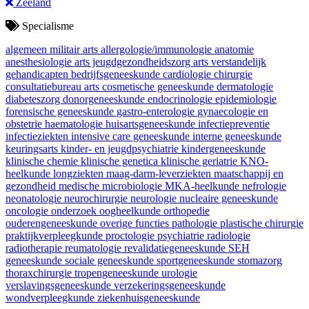
Zeeland
Specialisme
algemeen militair arts
allergologie/immunologie
anatomie
anesthesiologie
arts jeugdgezondheidszorg
arts verstandelijk
gehandicapten
bedrijfsgeneeskunde
cardiologie
chirurgie
consultatiebureau arts
cosmetische geneeskunde
dermatologie
diabeteszorg
donorgeneeskunde
endocrinologie
epidemiologie
forensische geneeskunde
gastro-enterologie
gynaecologie en
obstetrie
haematologie
huisartsgeneeskunde
infectiepreventie
infectieziekten
intensive care geneeskunde
interne geneeskunde
keuringsarts
kinder- en jeugdpsychiatrie
kindergeneeskunde
klinische chemie
klinische genetica
klinische geriatrie
KNO-
heelkunde
longziekten
maag-darm-leverziekten
maatschappij en
gezondheid
medische microbiologie
MKA-heelkunde
nefrologie
neonatologie
neurochirurgie
neurologie
nucleaire geneeskunde
oncologie
onderzoek
oogheelkunde
orthopedie
ouderengeneeskunde
overige functies
pathologie
plastische chirurgie
praktijkverpleegkunde
proctologie
psychiatrie
radiologie
radiotherapie
reumatologie
revalidatiegeneeskunde
SEH
geneeskunde
sociale geneeskunde
sportgeneeskunde
stomazorg
thoraxchirurgie
tropengeneeskunde
urologie
verslavingsgeneeskunde
verzekeringsgeneeskunde
wondverpleegkunde
ziekenhuisgeneeskunde