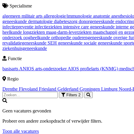
Specialisme
algemeen militair arts
allergologie/immunologie
anatomie
anesthesiol
geneeskunde
dermatologie
diabeteszorg
donorgeneeskunde
endocrin
infectiepreventie
infectieziekten
intensive care geneeskunde
interne 
heelkunde
longziekten
maag-darm-leverziekten
maatschappij en gez
onderzoek
oogheelkunde
orthopedie
ouderengeneeskunde
overige fu
revalidatiegeneeskunde
SEH geneeskunde
sociale geneeskunde
spor
ziekenhuisgeneeskunde
Functie
basisarts
ANIOS
arts-onderzoeker
AIOS
profielarts (KNMG)
medisch
Regio
Drenthe
Flevoland
Friesland
Gelderland
Groningen
Limburg
Noord-
Filters
2
Geen vacatures gevonden
Probeer een andere zoekopdracht of verwijder filters.
Toon alle vacatures