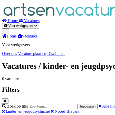
Naar
inhoud
Home
Vacatures
Voor werkgevers
Home
Vacatures
Voor werkgevers
Over ons
Vacature plaatsen
Disclaimer
Vacatures
/ kinder- en jeugdpsy
0 vacatures
Filters
Zoek op titel
Alle filt
Toepassen
kinder- en jeugdpsychiatrie
Noord-Brabant