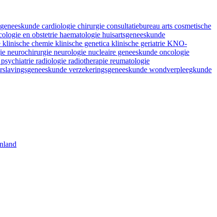
fsgeneeskunde
cardiologie
chirurgie
consultatiebureau arts
cosmetische
ologie en obstetrie
haematologie
huisartsgeneeskunde
e
klinische chemie
klinische genetica
klinische geriatrie
KNO-
gie
neurochirurgie
neurologie
nucleaire geneeskunde
oncologie
e
psychiatrie
radiologie
radiotherapie
reumatologie
rslavingsgeneeskunde
verzekeringsgeneeskunde
wondverpleegkunde
nland