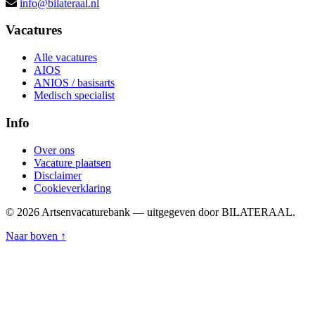
info@bilateraal.nl
Vacatures
Alle vacatures
AIOS
ANIOS / basisarts
Medisch specialist
Info
Over ons
Vacature plaatsen
Disclaimer
Cookieverklaring
© 2026 Artsenvacaturebank — uitgegeven door BILATERAAL.
Naar boven ↑