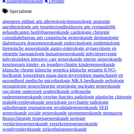
kindergeneeskunde
Drenthe
Specialisme
algemeen militair arts
allergologie/immunologie
anatomie
anesthesiologie
arts jeugdgezondheidszorg
arts verstandelijk
gehandicapten
bedrijfsgeneeskunde
cardiologie
chirurgie
consultatiebureau arts
cosmetische geneeskunde
dermatologie
diabeteszorg
donorgeneeskunde
endocrinologie
epidemiologie
forensische geneeskunde
gastro-enterologie
gynaecologie en
obstetrie
haematologie
huisartsgeneeskunde
infectiepreventie
infectieziekten
intensive care geneeskunde
interne geneeskunde
keuringsarts
kinder- en jeugdpsychiatrie
kindergeneeskunde
klinische chemie
klinische genetica
klinische geriatrie
KNO-
heelkunde
longziekten
maag-darm-leverziekten
maatschappij en
gezondheid
medische microbiologie
MKA-heelkunde
nefrologie
neonatologie
neurochirurgie
neurologie
nucleaire geneeskunde
oncologie
onderzoek
oogheelkunde
orthopedie
ouderengeneeskunde
overige functies
pathologie
plastische chirurgie
praktijkverpleegkunde
proctologie
psychiatrie
radiologie
radiotherapie
reumatologie
revalidatiegeneeskunde
SEH
geneeskunde
sociale geneeskunde
sportgeneeskunde
stomazorg
thoraxchirurgie
tropengeneeskunde
urologie
verslavingsgeneeskunde
verzekeringsgeneeskunde
wondverpleegkunde
ziekenhuisgeneeskunde