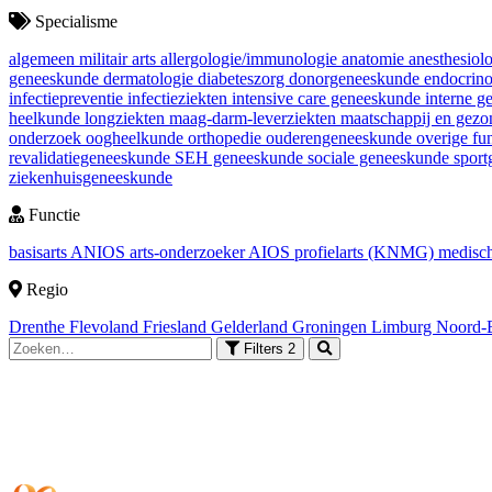
Specialisme
algemeen militair arts
allergologie/immunologie
anatomie
anesthesiol
geneeskunde
dermatologie
diabeteszorg
donorgeneeskunde
endocrin
infectiepreventie
infectieziekten
intensive care geneeskunde
interne 
heelkunde
longziekten
maag-darm-leverziekten
maatschappij en gez
onderzoek
oogheelkunde
orthopedie
ouderengeneeskunde
overige fu
revalidatiegeneeskunde
SEH geneeskunde
sociale geneeskunde
spor
ziekenhuisgeneeskunde
Functie
basisarts
ANIOS
arts-onderzoeker
AIOS
profielarts (KNMG)
medisch
Regio
Drenthe
Flevoland
Friesland
Gelderland
Groningen
Limburg
Noord-
Filters
2