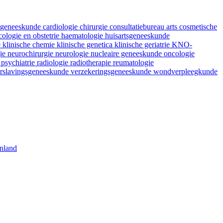
fsgeneeskunde
cardiologie
chirurgie
consultatiebureau arts
cosmetische
ologie en obstetrie
haematologie
huisartsgeneeskunde
e
klinische chemie
klinische genetica
klinische geriatrie
KNO-
gie
neurochirurgie
neurologie
nucleaire geneeskunde
oncologie
e
psychiatrie
radiologie
radiotherapie
reumatologie
rslavingsgeneeskunde
verzekeringsgeneeskunde
wondverpleegkunde
nland