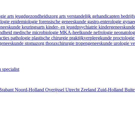
ogie
arts jeugdgezondheidszorg
arts verstandelijk gehandicapten
bedrij
ologie
epidemiologie
forensische geneeskunde
gastro-enterologie
gynaec
geneeskunde
keuringsarts
kinder- en jeugdpsychiatrie
kindergeneeskund
ondheid
medische microbiologie
MKA-heelkunde
nefrologie
neonatolo
ncties
pathologie
plastische chirurgie
praktijkverpleegkunde
proctologi
tgeneeskunde
stomazorg
thoraxchirurgie
tropengeneeskunde
urologie
ve
 specialist
Brabant
Noord-Holland
Overijssel
Utrecht
Zeeland
Zuid-Holland
Buite