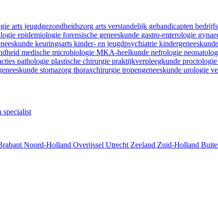
ogie
arts jeugdgezondheidszorg
arts verstandelijk gehandicapten
bedrij
ologie
epidemiologie
forensische geneeskunde
gastro-enterologie
gynaec
geneeskunde
keuringsarts
kinder- en jeugdpsychiatrie
kindergeneeskund
ondheid
medische microbiologie
MKA-heelkunde
nefrologie
neonatolo
ncties
pathologie
plastische chirurgie
praktijkverpleegkunde
proctologi
tgeneeskunde
stomazorg
thoraxchirurgie
tropengeneeskunde
urologie
ve
 specialist
Brabant
Noord-Holland
Overijssel
Utrecht
Zeeland
Zuid-Holland
Buite