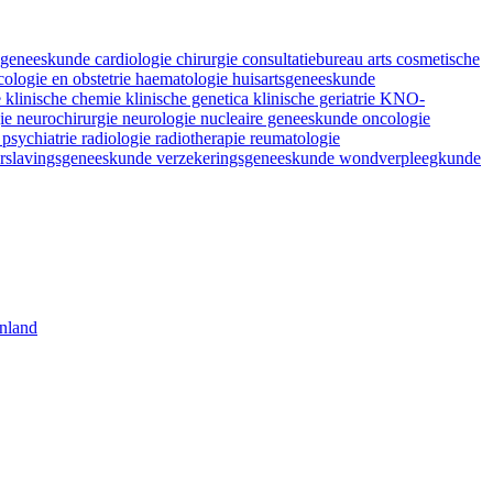
fsgeneeskunde
cardiologie
chirurgie
consultatiebureau arts
cosmetische
ologie en obstetrie
haematologie
huisartsgeneeskunde
e
klinische chemie
klinische genetica
klinische geriatrie
KNO-
gie
neurochirurgie
neurologie
nucleaire geneeskunde
oncologie
e
psychiatrie
radiologie
radiotherapie
reumatologie
rslavingsgeneeskunde
verzekeringsgeneeskunde
wondverpleegkunde
nland