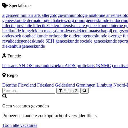
Specialisme
algemeen militair arts
allergologie/immunologie
anatomie
anesthesiol
geneeskunde
dermatologie
diabeteszorg
donorgeneeskunde
endocrin
infectiepreventie
infectieziekten
intensive care geneeskunde
interne 
heelkunde
longziekten
maag-darm-leverziekten
maatschappij en gez
onderzoek
oogheelkunde
orthopedie
ouderengeneeskunde
overige fu
revalidatiegeneeskunde
SEH geneeskunde
sociale geneeskunde
spor
ziekenhuisgeneeskunde
Functie
basisarts
ANIOS
arts-onderzoeker
AIOS
profielarts (KNMG)
medisch
Regio
Drenthe
Flevoland
Friesland
Gelderland
Groningen
Limburg
Noord-
Filters
2
Geen vacatures gevonden
Probeer een andere zoekopdracht of verwijder filters.
Toon alle vacatures