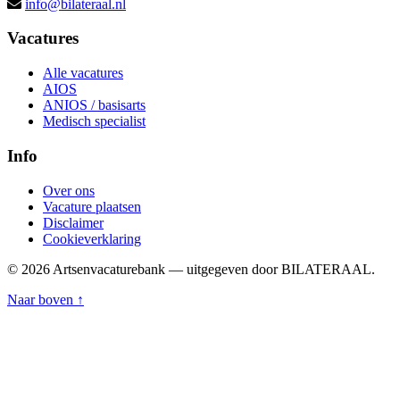
info@bilateraal.nl
Vacatures
Alle vacatures
AIOS
ANIOS / basisarts
Medisch specialist
Info
Over ons
Vacature plaatsen
Disclaimer
Cookieverklaring
© 2026 Artsenvacaturebank — uitgegeven door BILATERAAL.
Naar boven ↑