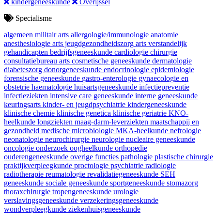
kindergeneeskunde
Overijssel
Specialisme
algemeen militair arts
allergologie/immunologie
anatomie
anesthesiologie
arts jeugdgezondheidszorg
arts verstandelijk
gehandicapten
bedrijfsgeneeskunde
cardiologie
chirurgie
consultatiebureau arts
cosmetische geneeskunde
dermatologie
diabeteszorg
donorgeneeskunde
endocrinologie
epidemiologie
forensische geneeskunde
gastro-enterologie
gynaecologie en
obstetrie
haematologie
huisartsgeneeskunde
infectiepreventie
infectieziekten
intensive care geneeskunde
interne geneeskunde
keuringsarts
kinder- en jeugdpsychiatrie
kindergeneeskunde
klinische chemie
klinische genetica
klinische geriatrie
KNO-
heelkunde
longziekten
maag-darm-leverziekten
maatschappij en
gezondheid
medische microbiologie
MKA-heelkunde
nefrologie
neonatologie
neurochirurgie
neurologie
nucleaire geneeskunde
oncologie
onderzoek
oogheelkunde
orthopedie
ouderengeneeskunde
overige functies
pathologie
plastische chirurgie
praktijkverpleegkunde
proctologie
psychiatrie
radiologie
radiotherapie
reumatologie
revalidatiegeneeskunde
SEH
geneeskunde
sociale geneeskunde
sportgeneeskunde
stomazorg
thoraxchirurgie
tropengeneeskunde
urologie
verslavingsgeneeskunde
verzekeringsgeneeskunde
wondverpleegkunde
ziekenhuisgeneeskunde