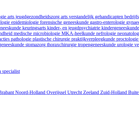
ogie
arts jeugdgezondheidszorg
arts verstandelijk gehandicapten
bedrij
ologie
epidemiologie
forensische geneeskunde
gastro-enterologie
gynaec
geneeskunde
keuringsarts
kinder- en jeugdpsychiatrie
kindergeneeskund
ondheid
medische microbiologie
MKA-heelkunde
nefrologie
neonatolo
ncties
pathologie
plastische chirurgie
praktijkverpleegkunde
proctologi
tgeneeskunde
stomazorg
thoraxchirurgie
tropengeneeskunde
urologie
ve
 specialist
Brabant
Noord-Holland
Overijssel
Utrecht
Zeeland
Zuid-Holland
Buite