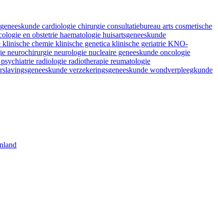
fsgeneeskunde
cardiologie
chirurgie
consultatiebureau arts
cosmetische
ologie en obstetrie
haematologie
huisartsgeneeskunde
e
klinische chemie
klinische genetica
klinische geriatrie
KNO-
gie
neurochirurgie
neurologie
nucleaire geneeskunde
oncologie
e
psychiatrie
radiologie
radiotherapie
reumatologie
rslavingsgeneeskunde
verzekeringsgeneeskunde
wondverpleegkunde
nland