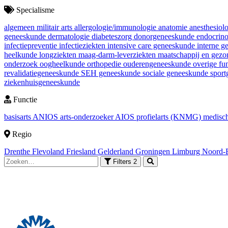
Specialisme
algemeen militair arts
allergologie/immunologie
anatomie
anesthesiol
geneeskunde
dermatologie
diabeteszorg
donorgeneeskunde
endocrin
infectiepreventie
infectieziekten
intensive care geneeskunde
interne 
heelkunde
longziekten
maag-darm-leverziekten
maatschappij en gez
onderzoek
oogheelkunde
orthopedie
ouderengeneeskunde
overige fu
revalidatiegeneeskunde
SEH geneeskunde
sociale geneeskunde
spor
ziekenhuisgeneeskunde
Functie
basisarts
ANIOS
arts-onderzoeker
AIOS
profielarts (KNMG)
medisch
Regio
Drenthe
Flevoland
Friesland
Gelderland
Groningen
Limburg
Noord-
Filters
2