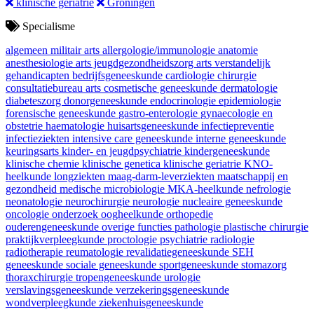
klinische geriatrie
Groningen
Specialisme
algemeen militair arts
allergologie/immunologie
anatomie
anesthesiologie
arts jeugdgezondheidszorg
arts verstandelijk
gehandicapten
bedrijfsgeneeskunde
cardiologie
chirurgie
consultatiebureau arts
cosmetische geneeskunde
dermatologie
diabeteszorg
donorgeneeskunde
endocrinologie
epidemiologie
forensische geneeskunde
gastro-enterologie
gynaecologie en
obstetrie
haematologie
huisartsgeneeskunde
infectiepreventie
infectieziekten
intensive care geneeskunde
interne geneeskunde
keuringsarts
kinder- en jeugdpsychiatrie
kindergeneeskunde
klinische chemie
klinische genetica
klinische geriatrie
KNO-
heelkunde
longziekten
maag-darm-leverziekten
maatschappij en
gezondheid
medische microbiologie
MKA-heelkunde
nefrologie
neonatologie
neurochirurgie
neurologie
nucleaire geneeskunde
oncologie
onderzoek
oogheelkunde
orthopedie
ouderengeneeskunde
overige functies
pathologie
plastische chirurgie
praktijkverpleegkunde
proctologie
psychiatrie
radiologie
radiotherapie
reumatologie
revalidatiegeneeskunde
SEH
geneeskunde
sociale geneeskunde
sportgeneeskunde
stomazorg
thoraxchirurgie
tropengeneeskunde
urologie
verslavingsgeneeskunde
verzekeringsgeneeskunde
wondverpleegkunde
ziekenhuisgeneeskunde