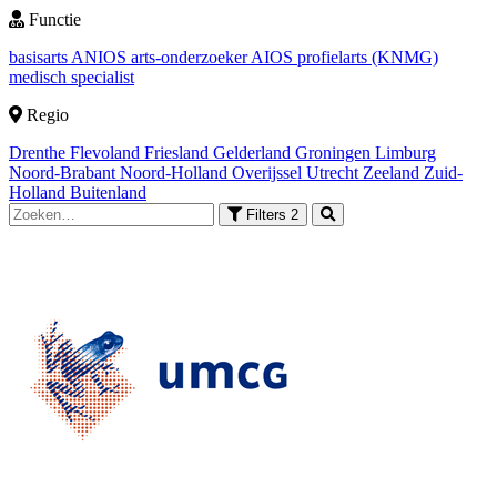
Functie
basisarts
ANIOS
arts-onderzoeker
AIOS
profielarts (KNMG)
medisch specialist
Regio
Drenthe
Flevoland
Friesland
Gelderland
Groningen
Limburg
Noord-Brabant
Noord-Holland
Overijssel
Utrecht
Zeeland
Zuid-
Holland
Buitenland
Filters
2