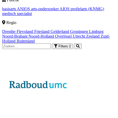
basisarts
ANIOS
arts-onderzoeker
AIOS
profielarts (KNMG)
medisch specialist
Regio
Drenthe
Flevoland
Friesland
Gelderland
Groningen
Limburg
Noord-Brabant
Noord-Holland
Overijssel
Utrecht
Zeeland
Zuid-
Holland
Buitenland
Filters
2