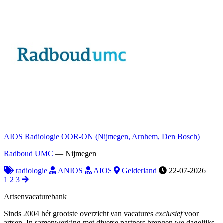
AIOS Radiologie OOR-ON (Nijmegen, Arnhem, Den Bosch)
Radboud UMC
—
Nijmegen
radiologie
ANIOS
AIOS
Gelderland
22-07-2026
1
2
3
Artsenvacaturebank
Sinds 2004 hét grootste overzicht van vacatures
exclusief
voor
artsen. In samenwerking met diverse partners brengen we dagelijks