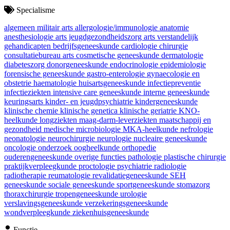
Specialisme
algemeen militair arts
allergologie/immunologie
anatomie
anesthesiologie
arts jeugdgezondheidszorg
arts verstandelijk
gehandicapten
bedrijfsgeneeskunde
cardiologie
chirurgie
consultatiebureau arts
cosmetische geneeskunde
dermatologie
diabeteszorg
donorgeneeskunde
endocrinologie
epidemiologie
forensische geneeskunde
gastro-enterologie
gynaecologie en
obstetrie
haematologie
huisartsgeneeskunde
infectiepreventie
infectieziekten
intensive care geneeskunde
interne geneeskunde
keuringsarts
kinder- en jeugdpsychiatrie
kindergeneeskunde
klinische chemie
klinische genetica
klinische geriatrie
KNO-
heelkunde
longziekten
maag-darm-leverziekten
maatschappij en
gezondheid
medische microbiologie
MKA-heelkunde
nefrologie
neonatologie
neurochirurgie
neurologie
nucleaire geneeskunde
oncologie
onderzoek
oogheelkunde
orthopedie
ouderengeneeskunde
overige functies
pathologie
plastische chirurgie
praktijkverpleegkunde
proctologie
psychiatrie
radiologie
radiotherapie
reumatologie
revalidatiegeneeskunde
SEH
geneeskunde
sociale geneeskunde
sportgeneeskunde
stomazorg
thoraxchirurgie
tropengeneeskunde
urologie
verslavingsgeneeskunde
verzekeringsgeneeskunde
wondverpleegkunde
ziekenhuisgeneeskunde
Functie