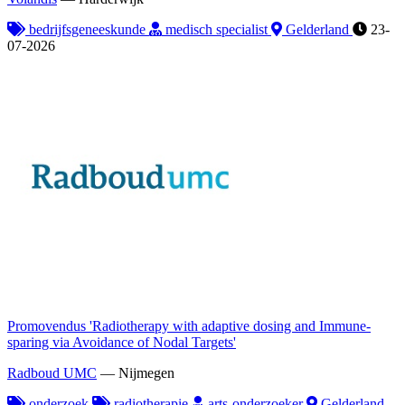
bedrijfsgeneeskunde
medisch specialist
Gelderland
23-
07-2026
Promovendus 'Radiotherapy with adaptive dosing and Immune-
sparing via Avoidance of Nodal Targets'
Radboud UMC
—
Nijmegen
onderzoek
radiotherapie
arts-onderzoeker
Gelderland