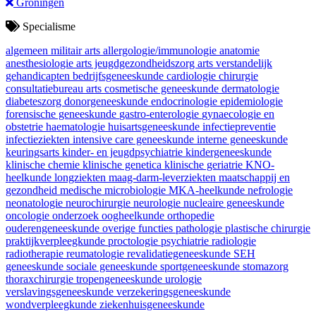
Groningen
Specialisme
algemeen militair arts
allergologie/immunologie
anatomie
anesthesiologie
arts jeugdgezondheidszorg
arts verstandelijk
gehandicapten
bedrijfsgeneeskunde
cardiologie
chirurgie
consultatiebureau arts
cosmetische geneeskunde
dermatologie
diabeteszorg
donorgeneeskunde
endocrinologie
epidemiologie
forensische geneeskunde
gastro-enterologie
gynaecologie en
obstetrie
haematologie
huisartsgeneeskunde
infectiepreventie
infectieziekten
intensive care geneeskunde
interne geneeskunde
keuringsarts
kinder- en jeugdpsychiatrie
kindergeneeskunde
klinische chemie
klinische genetica
klinische geriatrie
KNO-
heelkunde
longziekten
maag-darm-leverziekten
maatschappij en
gezondheid
medische microbiologie
MKA-heelkunde
nefrologie
neonatologie
neurochirurgie
neurologie
nucleaire geneeskunde
oncologie
onderzoek
oogheelkunde
orthopedie
ouderengeneeskunde
overige functies
pathologie
plastische chirurgie
praktijkverpleegkunde
proctologie
psychiatrie
radiologie
radiotherapie
reumatologie
revalidatiegeneeskunde
SEH
geneeskunde
sociale geneeskunde
sportgeneeskunde
stomazorg
thoraxchirurgie
tropengeneeskunde
urologie
verslavingsgeneeskunde
verzekeringsgeneeskunde
wondverpleegkunde
ziekenhuisgeneeskunde