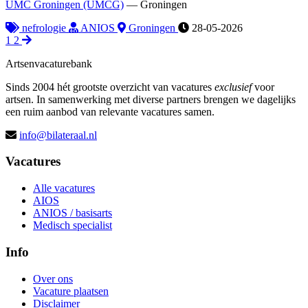
UMC Groningen (UMCG)
—
Groningen
nefrologie
ANIOS
Groningen
28-05-2026
1
2
Artsenvacaturebank
Sinds 2004 hét grootste overzicht van vacatures
exclusief
voor
artsen. In samenwerking met diverse partners brengen we dagelijks
een ruim aanbod van relevante vacatures samen.
info@bilateraal.nl
Vacatures
Alle vacatures
AIOS
ANIOS / basisarts
Medisch specialist
Info
Over ons
Vacature plaatsen
Disclaimer