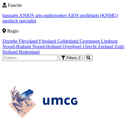
Functie
basisarts
ANIOS
arts-onderzoeker
AIOS
profielarts (KNMG)
medisch specialist
Regio
Drenthe
Flevoland
Friesland
Gelderland
Groningen
Limburg
Noord-Brabant
Noord-Holland
Overijssel
Utrecht
Zeeland
Zuid-
Holland
Buitenland
Filters
2