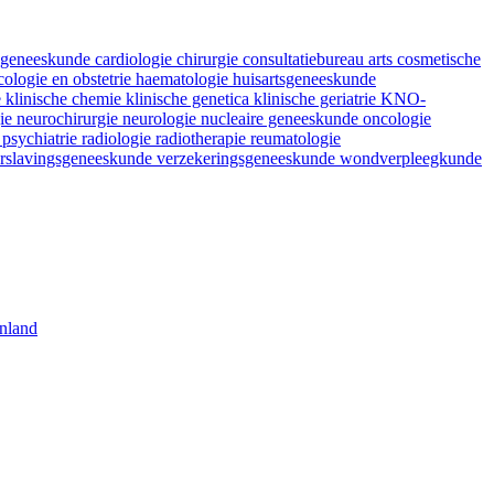
fsgeneeskunde
cardiologie
chirurgie
consultatiebureau arts
cosmetische
ologie en obstetrie
haematologie
huisartsgeneeskunde
e
klinische chemie
klinische genetica
klinische geriatrie
KNO-
gie
neurochirurgie
neurologie
nucleaire geneeskunde
oncologie
e
psychiatrie
radiologie
radiotherapie
reumatologie
rslavingsgeneeskunde
verzekeringsgeneeskunde
wondverpleegkunde
nland