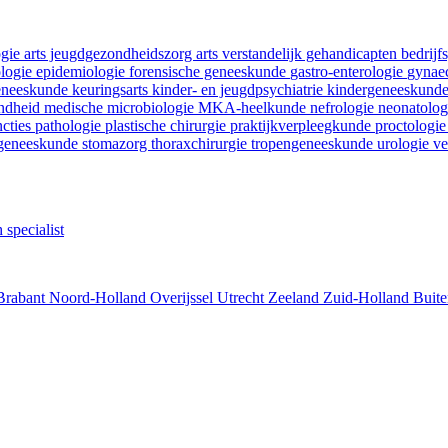
ogie
arts jeugdgezondheidszorg
arts verstandelijk gehandicapten
bedrij
ologie
epidemiologie
forensische geneeskunde
gastro-enterologie
gynaec
geneeskunde
keuringsarts
kinder- en jeugdpsychiatrie
kindergeneeskund
ondheid
medische microbiologie
MKA-heelkunde
nefrologie
neonatolo
ncties
pathologie
plastische chirurgie
praktijkverpleegkunde
proctologi
tgeneeskunde
stomazorg
thoraxchirurgie
tropengeneeskunde
urologie
ve
 specialist
Brabant
Noord-Holland
Overijssel
Utrecht
Zeeland
Zuid-Holland
Buite