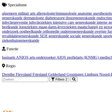
Specialisme
algemeen militair arts
allergologie/immunologie
anatomie
anesthesiol
geneeskunde
dermatologie
diabeteszorg
donorgeneeskunde
endocrin
infectiepreventie
infectieziekten
intensive care geneeskunde
interne 
heelkunde
longziekten
maag-darm-leverziekten
maatschappij en gez
onderzoek
oogheelkunde
orthopedie
ouderengeneeskunde
overige fu
revalidatiegeneeskunde
SEH geneeskunde
sociale geneeskunde
spor
ziekenhuisgeneeskunde
Functie
basisarts
ANIOS
arts-onderzoeker
AIOS
profielarts (KNMG)
medisch
Regio
Drenthe
Flevoland
Friesland
Gelderland
Groningen
Limburg
Noord-
Filters
2