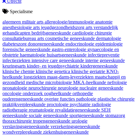
Utrecht
Specialisme
algemeen militair arts
allergologie/immunologie
anatomie
anesthesiologie
arts jeugdgezondheidszorg
arts verstandelijk
gehandicapten
bedrijfsgeneeskunde
cardiologie
chirurgie
consultatiebureau arts
cosmetische geneeskunde
dermatologie
diabeteszorg
donorgeneeskunde
endocrinologie
epidemiologie
forensische geneeskunde
gastro-enterologie
gynaecologie en
obstetrie
haematologie
huisartsgeneeskunde
infectiepreventie
infectieziekten
intensive care geneeskunde
interne geneeskunde
keuringsarts
kinder- en jeugdpsychiatrie
kindergeneeskunde
klinische chemie
klinische genetica
klinische geriatrie
KNO-
heelkunde
longziekten
maag-darm-leverziekten
maatschappij en
gezondheid
medische microbiologie
MKA-heelkunde
nefrologie
neonatologie
neurochirurgie
neurologie
nucleaire geneeskunde
oncologie
onderzoek
oogheelkunde
orthopedie
ouderengeneeskunde
overige functies
pathologie
plastische chirurgie
praktijkverpleegkunde
proctologie
psychiatrie
radiologie
radiotherapie
reumatologie
revalidatiegeneeskunde
SEH
geneeskunde
sociale geneeskunde
sportgeneeskunde
stomazorg
thoraxchirurgie
tropengeneeskunde
urologie
verslavingsgeneeskunde
verzekeringsgeneeskunde
wondverpleegkunde
ziekenhuisgeneeskunde