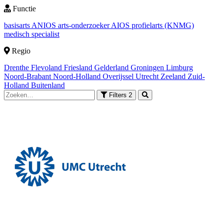
Functie
basisarts
ANIOS
arts-onderzoeker
AIOS
profielarts (KNMG)
medisch specialist
Regio
Drenthe
Flevoland
Friesland
Gelderland
Groningen
Limburg
Noord-Brabant
Noord-Holland
Overijssel
Utrecht
Zeeland
Zuid-
Holland
Buitenland
Filters
2