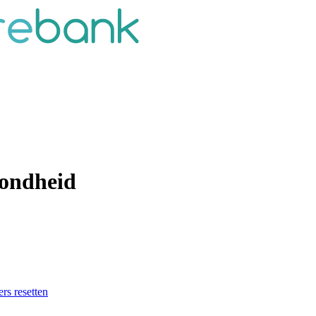
zondheid
ers resetten