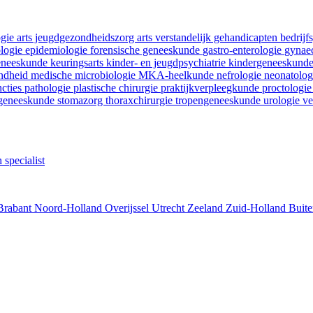
ogie
arts jeugdgezondheidszorg
arts verstandelijk gehandicapten
bedrij
ologie
epidemiologie
forensische geneeskunde
gastro-enterologie
gynaec
geneeskunde
keuringsarts
kinder- en jeugdpsychiatrie
kindergeneeskund
ondheid
medische microbiologie
MKA-heelkunde
nefrologie
neonatolo
ncties
pathologie
plastische chirurgie
praktijkverpleegkunde
proctologi
tgeneeskunde
stomazorg
thoraxchirurgie
tropengeneeskunde
urologie
ve
 specialist
Brabant
Noord-Holland
Overijssel
Utrecht
Zeeland
Zuid-Holland
Buite