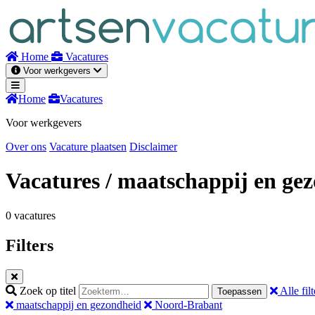
Naar
inhoud
Home
Vacatures
Voor werkgevers
Home
Vacatures
Voor werkgevers
Over ons
Vacature plaatsen
Disclaimer
Vacatures
/ maatschappij en ge
0 vacatures
Filters
Zoek op titel
Alle filt
Toepassen
maatschappij en gezondheid
Noord-Brabant