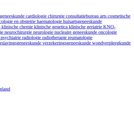
fsgeneeskunde
cardiologie
chirurgie
consultatiebureau arts
cosmetische
ologie en obstetrie
haematologie
huisartsgeneeskunde
e
klinische chemie
klinische genetica
klinische geriatrie
KNO-
gie
neurochirurgie
neurologie
nucleaire geneeskunde
oncologie
e
psychiatrie
radiologie
radiotherapie
reumatologie
rslavingsgeneeskunde
verzekeringsgeneeskunde
wondverpleegkunde
nland