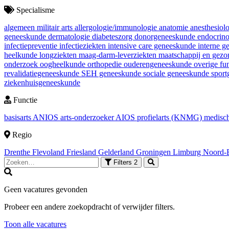
Specialisme
algemeen militair arts
allergologie/immunologie
anatomie
anesthesiol
geneeskunde
dermatologie
diabeteszorg
donorgeneeskunde
endocrin
infectiepreventie
infectieziekten
intensive care geneeskunde
interne 
heelkunde
longziekten
maag-darm-leverziekten
maatschappij en gez
onderzoek
oogheelkunde
orthopedie
ouderengeneeskunde
overige fu
revalidatiegeneeskunde
SEH geneeskunde
sociale geneeskunde
spor
ziekenhuisgeneeskunde
Functie
basisarts
ANIOS
arts-onderzoeker
AIOS
profielarts (KNMG)
medisch
Regio
Drenthe
Flevoland
Friesland
Gelderland
Groningen
Limburg
Noord-
Filters
2
Geen vacatures gevonden
Probeer een andere zoekopdracht of verwijder filters.
Toon alle vacatures