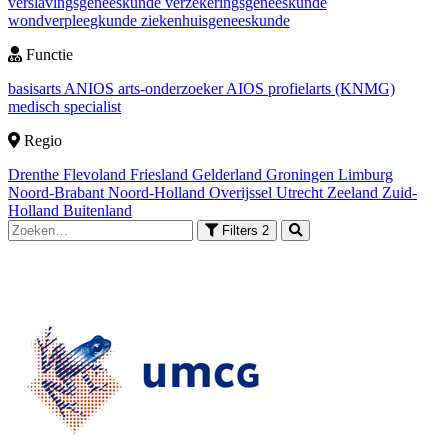
verslavingsgeneeskunde
verzekeringsgeneeskunde
wondverpleegkunde
ziekenhuisgeneeskunde
Functie
basisarts
ANIOS
arts-onderzoeker
AIOS
profielarts (KNMG)
medisch specialist
Regio
Drenthe
Flevoland
Friesland
Gelderland
Groningen
Limburg
Noord-Brabant
Noord-Holland
Overijssel
Utrecht
Zeeland
Zuid-
Holland
Buitenland
Filters
2