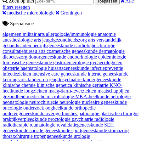
Zoek op titel
Alle
Toepassen
filters resetten
medische microbiologie
Groningen
Specialisme
algemeen militair arts
allergologie/immunologie
anatomie
anesthesiologie
arts jeugdgezondheidszorg
arts verstandelijk
gehandicapten
bedrijfsgeneeskunde
cardiologie
chirurgie
consultatiebureau arts
cosmetische geneeskunde
dermatologie
diabeteszorg
donorgeneeskunde
endocrinologie
epidemiologie
forensische geneeskunde
gastro-enterologie
gynaecologie en
obstetrie
haematologie
huisartsgeneeskunde
infectiepreventie
infectieziekten
intensive care geneeskunde
interne geneeskunde
keuringsarts
kinder- en jeugdpsychiatrie
kindergeneeskunde
klinische chemie
klinische genetica
klinische geriatrie
KNO-
heelkunde
longziekten
maag-darm-leverziekten
maatschappij en
gezondheid
medische microbiologie
MKA-heelkunde
nefrologie
neonatologie
neurochirurgie
neurologie
nucleaire geneeskunde
oncologie
onderzoek
oogheelkunde
orthopedie
ouderengeneeskunde
overige functies
pathologie
plastische chirurgie
praktijkverpleegkunde
proctologie
psychiatrie
radiologie
radiotherapie
reumatologie
revalidatiegeneeskunde
SEH
geneeskunde
sociale geneeskunde
sportgeneeskunde
stomazorg
thoraxchirurgie
tropengeneeskunde
urologie