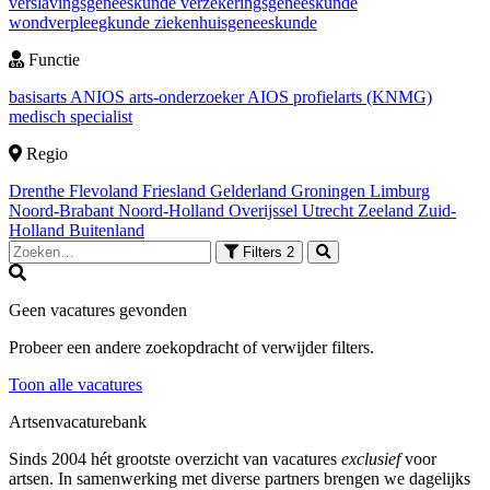
verslavingsgeneeskunde
verzekeringsgeneeskunde
wondverpleegkunde
ziekenhuisgeneeskunde
Functie
basisarts
ANIOS
arts-onderzoeker
AIOS
profielarts (KNMG)
medisch specialist
Regio
Drenthe
Flevoland
Friesland
Gelderland
Groningen
Limburg
Noord-Brabant
Noord-Holland
Overijssel
Utrecht
Zeeland
Zuid-
Holland
Buitenland
Filters
2
Geen vacatures gevonden
Probeer een andere zoekopdracht of verwijder filters.
Toon alle vacatures
Artsenvacaturebank
Sinds 2004 hét grootste overzicht van vacatures
exclusief
voor
artsen. In samenwerking met diverse partners brengen we dagelijks