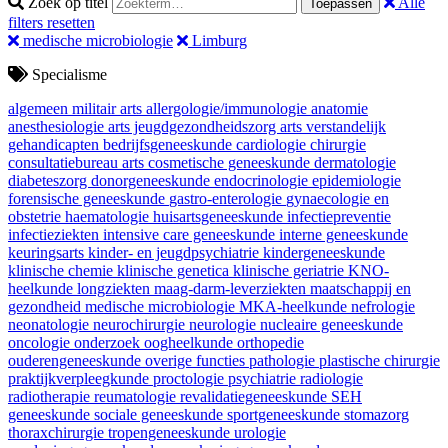
Zoek op titel
Alle
Toepassen
filters resetten
medische microbiologie
Limburg
Specialisme
algemeen militair arts
allergologie/immunologie
anatomie
anesthesiologie
arts jeugdgezondheidszorg
arts verstandelijk
gehandicapten
bedrijfsgeneeskunde
cardiologie
chirurgie
consultatiebureau arts
cosmetische geneeskunde
dermatologie
diabeteszorg
donorgeneeskunde
endocrinologie
epidemiologie
forensische geneeskunde
gastro-enterologie
gynaecologie en
obstetrie
haematologie
huisartsgeneeskunde
infectiepreventie
infectieziekten
intensive care geneeskunde
interne geneeskunde
keuringsarts
kinder- en jeugdpsychiatrie
kindergeneeskunde
klinische chemie
klinische genetica
klinische geriatrie
KNO-
heelkunde
longziekten
maag-darm-leverziekten
maatschappij en
gezondheid
medische microbiologie
MKA-heelkunde
nefrologie
neonatologie
neurochirurgie
neurologie
nucleaire geneeskunde
oncologie
onderzoek
oogheelkunde
orthopedie
ouderengeneeskunde
overige functies
pathologie
plastische chirurgie
praktijkverpleegkunde
proctologie
psychiatrie
radiologie
radiotherapie
reumatologie
revalidatiegeneeskunde
SEH
geneeskunde
sociale geneeskunde
sportgeneeskunde
stomazorg
thoraxchirurgie
tropengeneeskunde
urologie