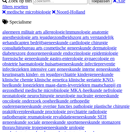
Zoek op titel
Alle
Toepassen
filters resetten
medische microbiologie
Noord-Holland
Specialisme
algemeen militair arts
allergologie/immunologie
anatomie
anesthesiologie
arts jeugdgezondheidszorg
arts verstandelijk
gehandicapten
bedrijfsgeneeskunde
cardiologie
chirurgie
consultatiebureau arts
cosmetische geneeskunde
dermatologie
diabeteszorg
donorgeneeskunde
endocrinologie
epidemiologie
forensische geneeskunde
gastro-enterologie
gynaecologie en
obstetrie
haematologie
huisartsgeneeskunde
infectiepreventie
infectieziekten
intensive care geneeskunde
interne geneeskunde
keuringsarts
kinder- en jeugdpsychiatrie
kindergeneeskunde
klinische chemie
klinische genetica
klinische geriatrie
KNO-
heelkunde
longziekten
maag-darm-leverziekten
maatschappij en
gezondheid
medische microbiologie
MKA-heelkunde
nefrologie
neonatologie
neurochirurgie
neurologie
nucleaire geneeskunde
oncologie
onderzoek
oogheelkunde
orthopedie
ouderengeneeskunde
overige functies
pathologie
plastische chirurgie
praktijkverpleegkunde
proctologie
psychiatrie
radiologie
radiotherapie
reumatologie
revalidatiegeneeskunde
SEH
geneeskunde
sociale geneeskunde
sportgeneeskunde
stomazorg
thoraxchirurgie
tropengeneeskunde
urologie