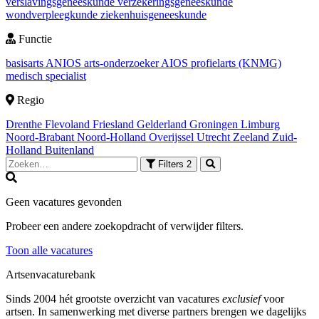
verslavingsgeneeskunde
verzekeringsgeneeskunde
wondverpleegkunde
ziekenhuisgeneeskunde
Functie
basisarts
ANIOS
arts-onderzoeker
AIOS
profielarts (KNMG)
medisch specialist
Regio
Drenthe
Flevoland
Friesland
Gelderland
Groningen
Limburg
Noord-Brabant
Noord-Holland
Overijssel
Utrecht
Zeeland
Zuid-
Holland
Buitenland
Filters
2
Geen vacatures gevonden
Probeer een andere zoekopdracht of verwijder filters.
Toon alle vacatures
Artsenvacaturebank
Sinds 2004 hét grootste overzicht van vacatures
exclusief
voor
artsen. In samenwerking met diverse partners brengen we dagelijks