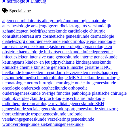
nefrologie
Limburg
Specialisme
algemeen militair arts
allergologie/immunologie
anatomie
anesthesiologie
arts jeugdgezondheidszorg
arts verstandelijk
gehandicapten
bedrijfsgeneeskunde
cardiologie
chirurgie
consultatiebureau arts
cosmetische geneeskunde
dermatologie
diabeteszorg
donorgeneeskunde
endocrinologie
epidemiologie
forensische geneeskunde
gastro-enterologie
gynaecologie en
obstetrie
haematologie
huisartsgeneeskunde
infectiepreventie
infectieziekten
intensive care geneeskunde
interne geneeskunde
keuringsarts
kinder- en jeugdpsychiatrie
kindergeneeskunde
klinische chemie
klinische genetica
klinische geriatrie
KNO-
heelkunde
longziekten
maag-darm-leverziekten
maatschappij en
gezondheid
medische microbiologie
MKA-heelkunde
nefrologie
neonatologie
neurochirurgie
neurologie
nucleaire geneeskunde
oncologie
onderzoek
oogheelkunde
orthopedie
ouderengeneeskunde
overige functies
pathologie
plastische chirurgie
praktijkverpleegkunde
proctologie
psychiatrie
radiologie
radiotherapie
reumatologie
revalidatiegeneeskunde
SEH
geneeskunde
sociale geneeskunde
sportgeneeskunde
stomazorg
thoraxchirurgie
tropengeneeskunde
urologie
verslavingsgeneeskunde
verzekeringsgeneeskunde
wondverpleegkunde
ziekenhuisgeneeskunde