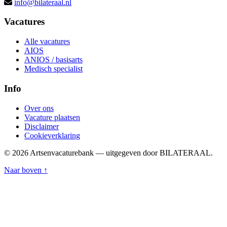
info@bilateraal.nl
Vacatures
Alle vacatures
AIOS
ANIOS / basisarts
Medisch specialist
Info
Over ons
Vacature plaatsen
Disclaimer
Cookieverklaring
© 2026 Artsenvacaturebank — uitgegeven door BILATERAAL.
Naar boven ↑