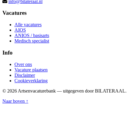
info@bilateraal.nl
Vacatures
Alle vacatures
AIOS
ANIOS / basisarts
Medisch specialist
Info
Over ons
Vacature plaatsen
Disclaimer
Cookieverklaring
© 2026 Artsenvacaturebank — uitgegeven door BILATERAAL.
Naar boven ↑