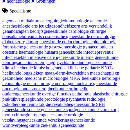
neonatologie
Groningen
Specialisme
algemeen militair arts
allergologie/immunologie
anatomie
anesthesiologie
arts jeugdgezondheidszorg
arts verstandelijk
gehandicapten
bedrijfsgeneeskunde
cardiologie
chirurgie
consultatiebureau arts
cosmetische geneeskunde
dermatologie
diabeteszorg
donorgeneeskunde
endocrinologie
epidemiologie
forensische geneeskunde
gastro-enterologie
gynaecologie en
obstetrie
haematologie
huisartsgeneeskunde
infectiepreventie
infectieziekten
intensive care geneeskunde
interne geneeskunde
keuringsarts
kinder- en jeugdpsychiatrie
kindergeneeskunde
klinische chemie
klinische genetica
klinische geriatrie
KNO-
heelkunde
longziekten
maag-darm-leverziekten
maatschappij en
gezondheid
medische microbiologie
MKA-heelkunde
nefrologie
neonatologie
neurochirurgie
neurologie
nucleaire geneeskunde
oncologie
onderzoek
oogheelkunde
orthopedie
ouderengeneeskunde
overige functies
pathologie
plastische chirurgie
praktijkverpleegkunde
proctologie
psychiatrie
radiologie
radiotherapie
reumatologie
revalidatiegeneeskunde
SEH
geneeskunde
sociale geneeskunde
sportgeneeskunde
stomazorg
thoraxchirurgie
tropengeneeskunde
urologie
verslavingsgeneeskunde
verzekeringsgeneeskunde
wondverpleegkunde
ziekenhuisgeneeskunde