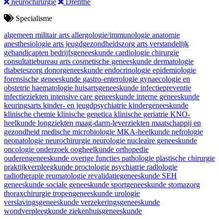
neurochirurgie
Drenthe
Specialisme
algemeen militair arts
allergologie/immunologie
anatomie
anesthesiologie
arts jeugdgezondheidszorg
arts verstandelijk
gehandicapten
bedrijfsgeneeskunde
cardiologie
chirurgie
consultatiebureau arts
cosmetische geneeskunde
dermatologie
diabeteszorg
donorgeneeskunde
endocrinologie
epidemiologie
forensische geneeskunde
gastro-enterologie
gynaecologie en
obstetrie
haematologie
huisartsgeneeskunde
infectiepreventie
infectieziekten
intensive care geneeskunde
interne geneeskunde
keuringsarts
kinder- en jeugdpsychiatrie
kindergeneeskunde
klinische chemie
klinische genetica
klinische geriatrie
KNO-
heelkunde
longziekten
maag-darm-leverziekten
maatschappij en
gezondheid
medische microbiologie
MKA-heelkunde
nefrologie
neonatologie
neurochirurgie
neurologie
nucleaire geneeskunde
oncologie
onderzoek
oogheelkunde
orthopedie
ouderengeneeskunde
overige functies
pathologie
plastische chirurgie
praktijkverpleegkunde
proctologie
psychiatrie
radiologie
radiotherapie
reumatologie
revalidatiegeneeskunde
SEH
geneeskunde
sociale geneeskunde
sportgeneeskunde
stomazorg
thoraxchirurgie
tropengeneeskunde
urologie
verslavingsgeneeskunde
verzekeringsgeneeskunde
wondverpleegkunde
ziekenhuisgeneeskunde