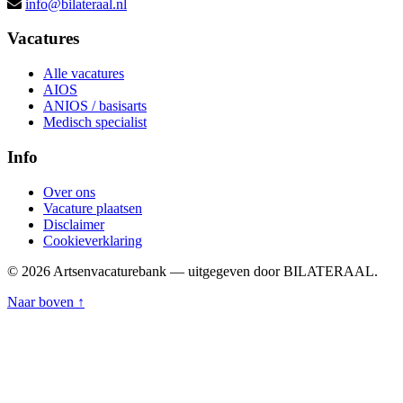
info@bilateraal.nl
Vacatures
Alle vacatures
AIOS
ANIOS / basisarts
Medisch specialist
Info
Over ons
Vacature plaatsen
Disclaimer
Cookieverklaring
© 2026 Artsenvacaturebank — uitgegeven door BILATERAAL.
Naar boven ↑