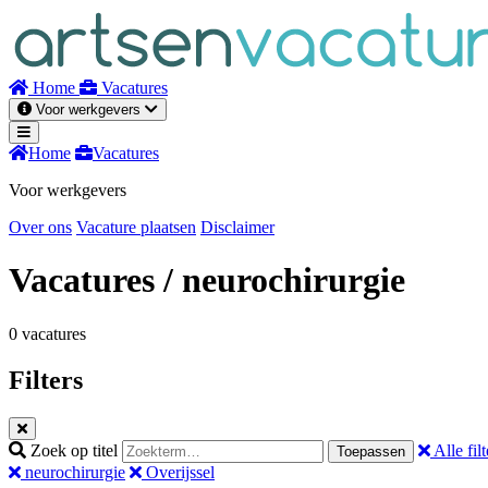
Naar
inhoud
Home
Vacatures
Voor werkgevers
Home
Vacatures
Voor werkgevers
Over ons
Vacature plaatsen
Disclaimer
Vacatures
/ neurochirurgie
0 vacatures
Filters
Zoek op titel
Alle filt
Toepassen
neurochirurgie
Overijssel