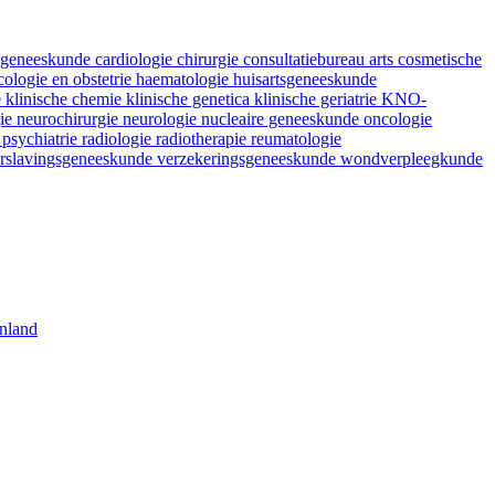
fsgeneeskunde
cardiologie
chirurgie
consultatiebureau arts
cosmetische
ologie en obstetrie
haematologie
huisartsgeneeskunde
e
klinische chemie
klinische genetica
klinische geriatrie
KNO-
gie
neurochirurgie
neurologie
nucleaire geneeskunde
oncologie
e
psychiatrie
radiologie
radiotherapie
reumatologie
rslavingsgeneeskunde
verzekeringsgeneeskunde
wondverpleegkunde
nland