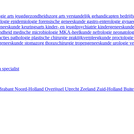
ogie
arts jeugdgezondheidszorg
arts verstandelijk gehandicapten
bedrij
ologie
epidemiologie
forensische geneeskunde
gastro-enterologie
gynaec
geneeskunde
keuringsarts
kinder- en jeugdpsychiatrie
kindergeneeskund
ondheid
medische microbiologie
MKA-heelkunde
nefrologie
neonatolo
ncties
pathologie
plastische chirurgie
praktijkverpleegkunde
proctologi
tgeneeskunde
stomazorg
thoraxchirurgie
tropengeneeskunde
urologie
ve
 specialist
Brabant
Noord-Holland
Overijssel
Utrecht
Zeeland
Zuid-Holland
Buite