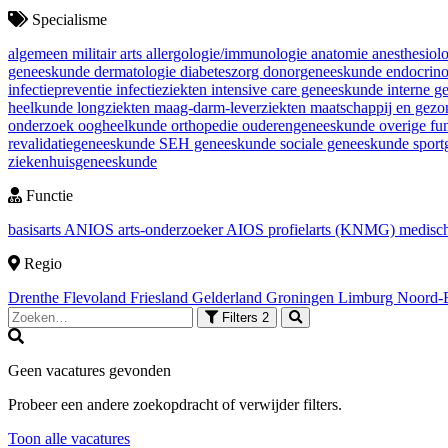
Specialisme
algemeen militair arts
allergologie/immunologie
anatomie
anesthesiol
geneeskunde
dermatologie
diabeteszorg
donorgeneeskunde
endocrin
infectiepreventie
infectieziekten
intensive care geneeskunde
interne 
heelkunde
longziekten
maag-darm-leverziekten
maatschappij en gez
onderzoek
oogheelkunde
orthopedie
ouderengeneeskunde
overige fu
revalidatiegeneeskunde
SEH geneeskunde
sociale geneeskunde
spor
ziekenhuisgeneeskunde
Functie
basisarts
ANIOS
arts-onderzoeker
AIOS
profielarts (KNMG)
medisch
Regio
Drenthe
Flevoland
Friesland
Gelderland
Groningen
Limburg
Noord-
Filters
2
Geen vacatures gevonden
Probeer een andere zoekopdracht of verwijder filters.
Toon alle vacatures