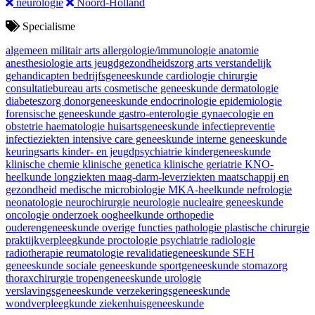
neurologie
Noord-Holland
Specialisme
algemeen militair arts
allergologie/immunologie
anatomie
anesthesiologie
arts jeugdgezondheidszorg
arts verstandelijk
gehandicapten
bedrijfsgeneeskunde
cardiologie
chirurgie
consultatiebureau arts
cosmetische geneeskunde
dermatologie
diabeteszorg
donorgeneeskunde
endocrinologie
epidemiologie
forensische geneeskunde
gastro-enterologie
gynaecologie en
obstetrie
haematologie
huisartsgeneeskunde
infectiepreventie
infectieziekten
intensive care geneeskunde
interne geneeskunde
keuringsarts
kinder- en jeugdpsychiatrie
kindergeneeskunde
klinische chemie
klinische genetica
klinische geriatrie
KNO-
heelkunde
longziekten
maag-darm-leverziekten
maatschappij en
gezondheid
medische microbiologie
MKA-heelkunde
nefrologie
neonatologie
neurochirurgie
neurologie
nucleaire geneeskunde
oncologie
onderzoek
oogheelkunde
orthopedie
ouderengeneeskunde
overige functies
pathologie
plastische chirurgie
praktijkverpleegkunde
proctologie
psychiatrie
radiologie
radiotherapie
reumatologie
revalidatiegeneeskunde
SEH
geneeskunde
sociale geneeskunde
sportgeneeskunde
stomazorg
thoraxchirurgie
tropengeneeskunde
urologie
verslavingsgeneeskunde
verzekeringsgeneeskunde
wondverpleegkunde
ziekenhuisgeneeskunde