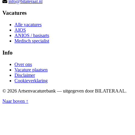
info@bilateraal.nl
Vacatures
Alle vacatures
AIOS
ANIOS / basisarts
Medisch specialist
Info
Over ons
Vacature plaatsen
Disclaimer
Cookieverklaring
© 2026 Artsenvacaturebank — uitgegeven door BILATERAAL.
Naar boven ↑