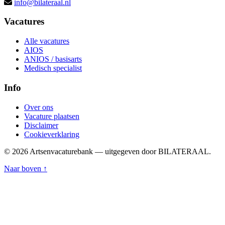
info@bilateraal.nl
Vacatures
Alle vacatures
AIOS
ANIOS / basisarts
Medisch specialist
Info
Over ons
Vacature plaatsen
Disclaimer
Cookieverklaring
© 2026 Artsenvacaturebank — uitgegeven door BILATERAAL.
Naar boven ↑