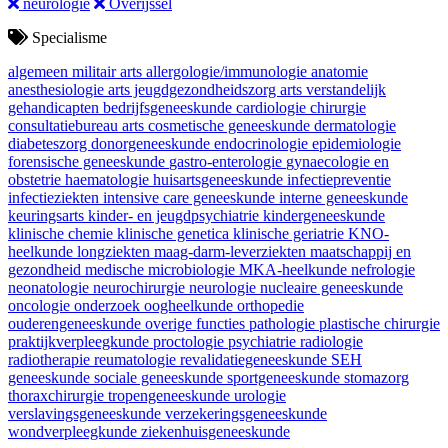
neurologie
Overijssel
Specialisme
algemeen militair arts
allergologie/immunologie
anatomie
anesthesiologie
arts jeugdgezondheidszorg
arts verstandelijk
gehandicapten
bedrijfsgeneeskunde
cardiologie
chirurgie
consultatiebureau arts
cosmetische geneeskunde
dermatologie
diabeteszorg
donorgeneeskunde
endocrinologie
epidemiologie
forensische geneeskunde
gastro-enterologie
gynaecologie en
obstetrie
haematologie
huisartsgeneeskunde
infectiepreventie
infectieziekten
intensive care geneeskunde
interne geneeskunde
keuringsarts
kinder- en jeugdpsychiatrie
kindergeneeskunde
klinische chemie
klinische genetica
klinische geriatrie
KNO-
heelkunde
longziekten
maag-darm-leverziekten
maatschappij en
gezondheid
medische microbiologie
MKA-heelkunde
nefrologie
neonatologie
neurochirurgie
neurologie
nucleaire geneeskunde
oncologie
onderzoek
oogheelkunde
orthopedie
ouderengeneeskunde
overige functies
pathologie
plastische chirurgie
praktijkverpleegkunde
proctologie
psychiatrie
radiologie
radiotherapie
reumatologie
revalidatiegeneeskunde
SEH
geneeskunde
sociale geneeskunde
sportgeneeskunde
stomazorg
thoraxchirurgie
tropengeneeskunde
urologie
verslavingsgeneeskunde
verzekeringsgeneeskunde
wondverpleegkunde
ziekenhuisgeneeskunde