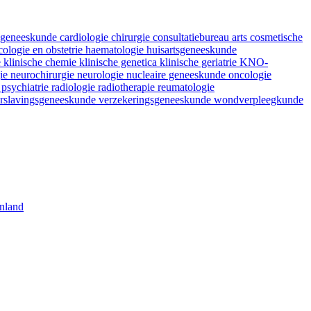
fsgeneeskunde
cardiologie
chirurgie
consultatiebureau arts
cosmetische
ologie en obstetrie
haematologie
huisartsgeneeskunde
e
klinische chemie
klinische genetica
klinische geriatrie
KNO-
gie
neurochirurgie
neurologie
nucleaire geneeskunde
oncologie
e
psychiatrie
radiologie
radiotherapie
reumatologie
rslavingsgeneeskunde
verzekeringsgeneeskunde
wondverpleegkunde
nland