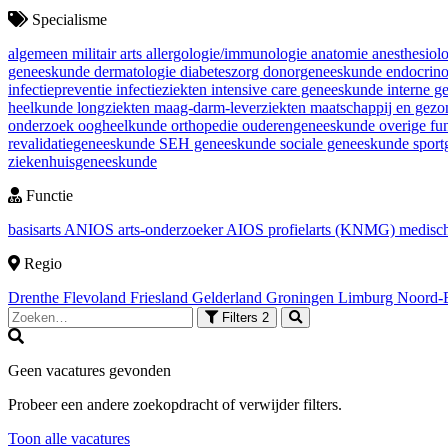
Specialisme
algemeen militair arts
allergologie/immunologie
anatomie
anesthesiol
geneeskunde
dermatologie
diabeteszorg
donorgeneeskunde
endocrin
infectiepreventie
infectieziekten
intensive care geneeskunde
interne 
heelkunde
longziekten
maag-darm-leverziekten
maatschappij en gez
onderzoek
oogheelkunde
orthopedie
ouderengeneeskunde
overige fu
revalidatiegeneeskunde
SEH geneeskunde
sociale geneeskunde
spor
ziekenhuisgeneeskunde
Functie
basisarts
ANIOS
arts-onderzoeker
AIOS
profielarts (KNMG)
medisch
Regio
Drenthe
Flevoland
Friesland
Gelderland
Groningen
Limburg
Noord-
Filters
2
Geen vacatures gevonden
Probeer een andere zoekopdracht of verwijder filters.
Toon alle vacatures