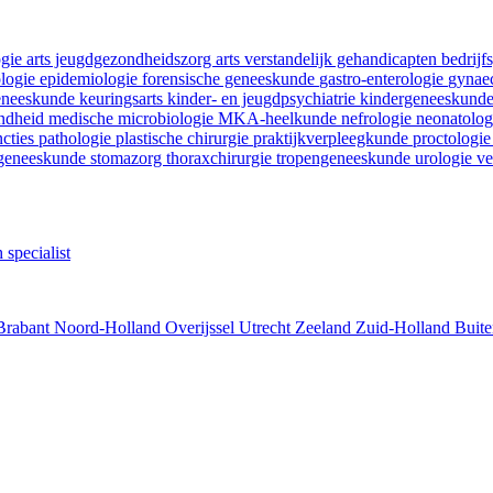
ogie
arts jeugdgezondheidszorg
arts verstandelijk gehandicapten
bedrij
ologie
epidemiologie
forensische geneeskunde
gastro-enterologie
gynaec
geneeskunde
keuringsarts
kinder- en jeugdpsychiatrie
kindergeneeskund
ondheid
medische microbiologie
MKA-heelkunde
nefrologie
neonatolo
ncties
pathologie
plastische chirurgie
praktijkverpleegkunde
proctologi
tgeneeskunde
stomazorg
thoraxchirurgie
tropengeneeskunde
urologie
ve
 specialist
Brabant
Noord-Holland
Overijssel
Utrecht
Zeeland
Zuid-Holland
Buite