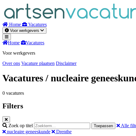
Naar
inhoud
Home
Vacatures
Voor werkgevers
Home
Vacatures
Voor werkgevers
Over ons
Vacature plaatsen
Disclaimer
Vacatures
/ nucleaire geneeskun
0 vacatures
Filters
Zoek op titel
Alle filt
Toepassen
nucleaire geneeskunde
Drenthe