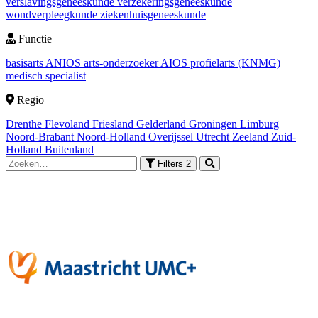
verslavingsgeneeskunde
verzekeringsgeneeskunde
wondverpleegkunde
ziekenhuisgeneeskunde
Functie
basisarts
ANIOS
arts-onderzoeker
AIOS
profielarts (KNMG)
medisch specialist
Regio
Drenthe
Flevoland
Friesland
Gelderland
Groningen
Limburg
Noord-Brabant
Noord-Holland
Overijssel
Utrecht
Zeeland
Zuid-
Holland
Buitenland
Filters
2