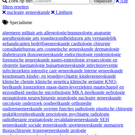
Zoek op titel
Alle
Toepassen
filters resetten
nucleaire geneeskunde
Limburg
Specialisme
algemeen militair arts
allergologie/immunologie
anatomie
anesthesiologie
arts jeugdgezondheidszorg
arts verstandelijk
gehandicapten
bedrijfsgeneeskunde
cardiologie
chirurgie
consultatiebureau arts
cosmetische geneeskunde
dermatologie
diabeteszorg
donorgeneeskunde
endocrinologie
epidemiologie
forensische geneeskunde
gastro-enterologie
gynaecologie en
obstetrie
haematologie
huisartsgeneeskunde
infectiepreventie
infectieziekten
intensive care geneeskunde
interne geneeskunde
keuringsarts
kinder- en jeugdpsychiatrie
kindergeneeskunde
klinische chemie
klinische genetica
klinische geriatrie
KNO-
heelkunde
longziekten
maag-darm-leverziekten
maatschappij en
gezondheid
medische microbiologie
MKA-heelkunde
nefrologie
neonatologie
neurochirurgie
neurologie
nucleaire geneeskunde
oncologie
onderzoek
oogheelkunde
orthopedie
ouderengeneeskunde
overige functies
pathologie
plastische chirurgie
praktijkverpleegkunde
proctologie
psychiatrie
radiologie
radiotherapie
reumatologie
revalidatiegeneeskunde
SEH
geneeskunde
sociale geneeskunde
sportgeneeskunde
stomazorg
thoraxchirurgie
tropengeneeskunde
urologie