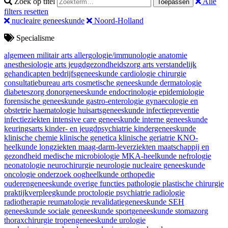
Zoek op titel
Alle
Toepassen
filters resetten
nucleaire geneeskunde
Noord-Holland
Specialisme
algemeen militair arts
allergologie/immunologie
anatomie
anesthesiologie
arts jeugdgezondheidszorg
arts verstandelijk
gehandicapten
bedrijfsgeneeskunde
cardiologie
chirurgie
consultatiebureau arts
cosmetische geneeskunde
dermatologie
diabeteszorg
donorgeneeskunde
endocrinologie
epidemiologie
forensische geneeskunde
gastro-enterologie
gynaecologie en
obstetrie
haematologie
huisartsgeneeskunde
infectiepreventie
infectieziekten
intensive care geneeskunde
interne geneeskunde
keuringsarts
kinder- en jeugdpsychiatrie
kindergeneeskunde
klinische chemie
klinische genetica
klinische geriatrie
KNO-
heelkunde
longziekten
maag-darm-leverziekten
maatschappij en
gezondheid
medische microbiologie
MKA-heelkunde
nefrologie
neonatologie
neurochirurgie
neurologie
nucleaire geneeskunde
oncologie
onderzoek
oogheelkunde
orthopedie
ouderengeneeskunde
overige functies
pathologie
plastische chirurgie
praktijkverpleegkunde
proctologie
psychiatrie
radiologie
radiotherapie
reumatologie
revalidatiegeneeskunde
SEH
geneeskunde
sociale geneeskunde
sportgeneeskunde
stomazorg
thoraxchirurgie
tropengeneeskunde
urologie