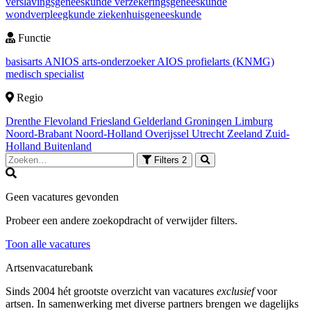
verslavingsgeneeskunde
verzekeringsgeneeskunde
wondverpleegkunde
ziekenhuisgeneeskunde
Functie
basisarts
ANIOS
arts-onderzoeker
AIOS
profielarts (KNMG)
medisch specialist
Regio
Drenthe
Flevoland
Friesland
Gelderland
Groningen
Limburg
Noord-Brabant
Noord-Holland
Overijssel
Utrecht
Zeeland
Zuid-
Holland
Buitenland
Filters
2
Geen vacatures gevonden
Probeer een andere zoekopdracht of verwijder filters.
Toon alle vacatures
Artsenvacaturebank
Sinds 2004 hét grootste overzicht van vacatures
exclusief
voor
artsen. In samenwerking met diverse partners brengen we dagelijks