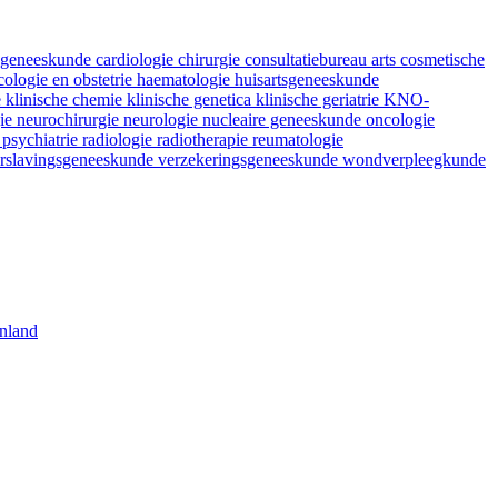
fsgeneeskunde
cardiologie
chirurgie
consultatiebureau arts
cosmetische
ologie en obstetrie
haematologie
huisartsgeneeskunde
e
klinische chemie
klinische genetica
klinische geriatrie
KNO-
gie
neurochirurgie
neurologie
nucleaire geneeskunde
oncologie
e
psychiatrie
radiologie
radiotherapie
reumatologie
rslavingsgeneeskunde
verzekeringsgeneeskunde
wondverpleegkunde
nland