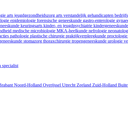
ogie
arts jeugdgezondheidszorg
arts verstandelijk gehandicapten
bedrij
ologie
epidemiologie
forensische geneeskunde
gastro-enterologie
gynaec
geneeskunde
keuringsarts
kinder- en jeugdpsychiatrie
kindergeneeskund
ondheid
medische microbiologie
MKA-heelkunde
nefrologie
neonatolo
ncties
pathologie
plastische chirurgie
praktijkverpleegkunde
proctologi
tgeneeskunde
stomazorg
thoraxchirurgie
tropengeneeskunde
urologie
ve
 specialist
Brabant
Noord-Holland
Overijssel
Utrecht
Zeeland
Zuid-Holland
Buite