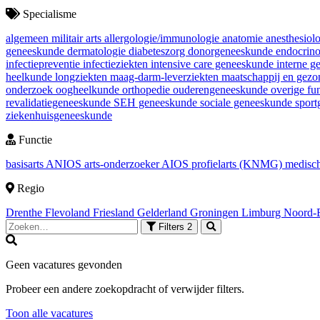
Specialisme
algemeen militair arts
allergologie/immunologie
anatomie
anesthesiol
geneeskunde
dermatologie
diabeteszorg
donorgeneeskunde
endocrin
infectiepreventie
infectieziekten
intensive care geneeskunde
interne 
heelkunde
longziekten
maag-darm-leverziekten
maatschappij en gez
onderzoek
oogheelkunde
orthopedie
ouderengeneeskunde
overige fu
revalidatiegeneeskunde
SEH geneeskunde
sociale geneeskunde
spor
ziekenhuisgeneeskunde
Functie
basisarts
ANIOS
arts-onderzoeker
AIOS
profielarts (KNMG)
medisch
Regio
Drenthe
Flevoland
Friesland
Gelderland
Groningen
Limburg
Noord-
Filters
2
Geen vacatures gevonden
Probeer een andere zoekopdracht of verwijder filters.
Toon alle vacatures