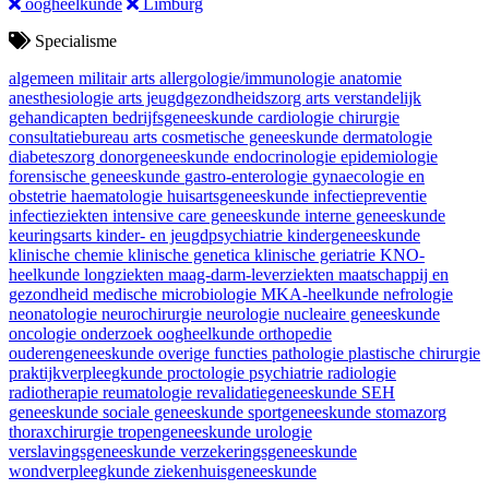
oogheelkunde
Limburg
Specialisme
algemeen militair arts
allergologie/immunologie
anatomie
anesthesiologie
arts jeugdgezondheidszorg
arts verstandelijk
gehandicapten
bedrijfsgeneeskunde
cardiologie
chirurgie
consultatiebureau arts
cosmetische geneeskunde
dermatologie
diabeteszorg
donorgeneeskunde
endocrinologie
epidemiologie
forensische geneeskunde
gastro-enterologie
gynaecologie en
obstetrie
haematologie
huisartsgeneeskunde
infectiepreventie
infectieziekten
intensive care geneeskunde
interne geneeskunde
keuringsarts
kinder- en jeugdpsychiatrie
kindergeneeskunde
klinische chemie
klinische genetica
klinische geriatrie
KNO-
heelkunde
longziekten
maag-darm-leverziekten
maatschappij en
gezondheid
medische microbiologie
MKA-heelkunde
nefrologie
neonatologie
neurochirurgie
neurologie
nucleaire geneeskunde
oncologie
onderzoek
oogheelkunde
orthopedie
ouderengeneeskunde
overige functies
pathologie
plastische chirurgie
praktijkverpleegkunde
proctologie
psychiatrie
radiologie
radiotherapie
reumatologie
revalidatiegeneeskunde
SEH
geneeskunde
sociale geneeskunde
sportgeneeskunde
stomazorg
thoraxchirurgie
tropengeneeskunde
urologie
verslavingsgeneeskunde
verzekeringsgeneeskunde
wondverpleegkunde
ziekenhuisgeneeskunde