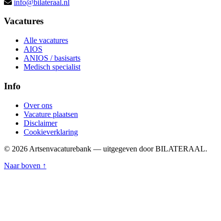
info@bilateraal.nl
Vacatures
Alle vacatures
AIOS
ANIOS / basisarts
Medisch specialist
Info
Over ons
Vacature plaatsen
Disclaimer
Cookieverklaring
© 2026 Artsenvacaturebank — uitgegeven door BILATERAAL.
Naar boven ↑