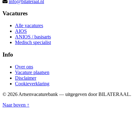
info@bilateraal.nl
Vacatures
Alle vacatures
AIOS
ANIOS / basisarts
Medisch specialist
Info
Over ons
Vacature plaatsen
Disclaimer
Cookieverklaring
© 2026 Artsenvacaturebank — uitgegeven door BILATERAAL.
Naar boven ↑