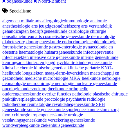
oogheelkunde
Noord-Brabant
Specialisme
algemeen militair arts
allergologie/immunologie
anatomie
anesthesiologie
arts jeugdgezondheidszorg
arts verstandelijk
gehandicapten
bedrijfsgeneeskunde
cardiologie
chirurgie
consultatiebureau arts
cosmetische geneeskunde
dermatologie
diabeteszorg
donorgeneeskunde
endocrinologie
epidemiologie
forensische geneeskunde
gastro-enterologie
gynaecologie en
obstetrie
haematologie
huisartsgeneeskunde
infectiepreventie
infectieziekten
intensive care geneeskunde
interne geneeskunde
keuringsarts
kinder- en jeugdpsychiatrie
kindergeneeskunde
klinische chemie
klinische genetica
klinische geriatrie
KNO-
heelkunde
longziekten
maag-darm-leverziekten
maatschappij en
gezondheid
medische microbiologie
MKA-heelkunde
nefrologie
neonatologie
neurochirurgie
neurologie
nucleaire geneeskunde
oncologie
onderzoek
oogheelkunde
orthopedie
ouderengeneeskunde
overige functies
pathologie
plastische chirurgie
praktijkverpleegkunde
proctologie
psychiatrie
radiologie
radiotherapie
reumatologie
revalidatiegeneeskunde
SEH
geneeskunde
sociale geneeskunde
sportgeneeskunde
stomazorg
thoraxchirurgie
tropengeneeskunde
urologie
verslavingsgeneeskunde
verzekeringsgeneeskunde
wondverpleegkunde
ziekenhuisgeneeskunde