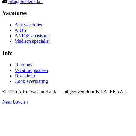
info@bilateraal.nl
Vacatures
Alle vacatures
AIOS
ANIOS / basisarts
Medisch specialist
Info
Over ons
Vacature plaatsen
Disclaimer
Cookieverklaring
© 2026 Artsenvacaturebank — uitgegeven door BILATERAAL.
Naar boven ↑