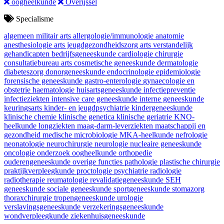
oogheelkunde
Overijssel
Specialisme
algemeen militair arts
allergologie/immunologie
anatomie
anesthesiologie
arts jeugdgezondheidszorg
arts verstandelijk
gehandicapten
bedrijfsgeneeskunde
cardiologie
chirurgie
consultatiebureau arts
cosmetische geneeskunde
dermatologie
diabeteszorg
donorgeneeskunde
endocrinologie
epidemiologie
forensische geneeskunde
gastro-enterologie
gynaecologie en
obstetrie
haematologie
huisartsgeneeskunde
infectiepreventie
infectieziekten
intensive care geneeskunde
interne geneeskunde
keuringsarts
kinder- en jeugdpsychiatrie
kindergeneeskunde
klinische chemie
klinische genetica
klinische geriatrie
KNO-
heelkunde
longziekten
maag-darm-leverziekten
maatschappij en
gezondheid
medische microbiologie
MKA-heelkunde
nefrologie
neonatologie
neurochirurgie
neurologie
nucleaire geneeskunde
oncologie
onderzoek
oogheelkunde
orthopedie
ouderengeneeskunde
overige functies
pathologie
plastische chirurgie
praktijkverpleegkunde
proctologie
psychiatrie
radiologie
radiotherapie
reumatologie
revalidatiegeneeskunde
SEH
geneeskunde
sociale geneeskunde
sportgeneeskunde
stomazorg
thoraxchirurgie
tropengeneeskunde
urologie
verslavingsgeneeskunde
verzekeringsgeneeskunde
wondverpleegkunde
ziekenhuisgeneeskunde