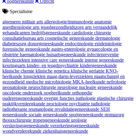
oogheelkunde
Utrecht
Specialisme
algemeen militair arts
allergologie/immunologie
anatomie
anesthesiologie
arts jeugdgezondheidszorg
arts verstandelijk
gehandicapten
bedrijfsgeneeskunde
cardiologie
chirurgie
consultatiebureau arts
cosmetische geneeskunde
dermatologie
diabeteszorg
donorgeneeskunde
endocrinologie
epidemiologie
forensische geneeskunde
gastro-enterologie
gynaecologie en
obstetrie
haematologie
huisartsgeneeskunde
infectiepreventie
infectieziekten
intensive care geneeskunde
interne geneeskunde
keuringsarts
kinder- en jeugdpsychiatrie
kindergeneeskunde
klinische chemie
klinische genetica
klinische geriatrie
KNO-
heelkunde
longziekten
maag-darm-leverziekten
maatschappij en
gezondheid
medische microbiologie
MKA-heelkunde
nefrologie
neonatologie
neurochirurgie
neurologie
nucleaire geneeskunde
oncologie
onderzoek
oogheelkunde
orthopedie
ouderengeneeskunde
overige functies
pathologie
plastische chirurgie
praktijkverpleegkunde
proctologie
psychiatrie
radiologie
radiotherapie
reumatologie
revalidatiegeneeskunde
SEH
geneeskunde
sociale geneeskunde
sportgeneeskunde
stomazorg
thoraxchirurgie
tropengeneeskunde
urologie
verslavingsgeneeskunde
verzekeringsgeneeskunde
wondverpleegkunde
ziekenhuisgeneeskunde