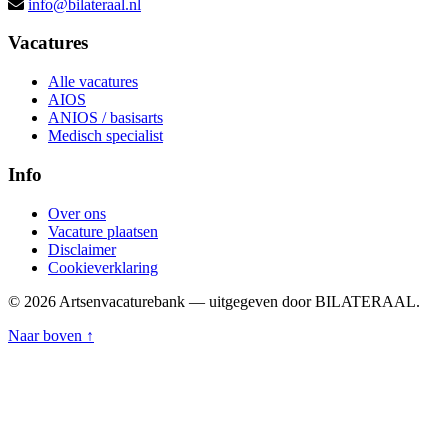
info@bilateraal.nl
Vacatures
Alle vacatures
AIOS
ANIOS / basisarts
Medisch specialist
Info
Over ons
Vacature plaatsen
Disclaimer
Cookieverklaring
© 2026 Artsenvacaturebank — uitgegeven door BILATERAAL.
Naar boven ↑