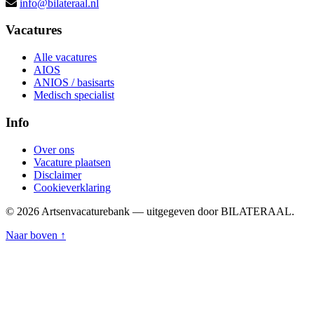
info@bilateraal.nl
Vacatures
Alle vacatures
AIOS
ANIOS / basisarts
Medisch specialist
Info
Over ons
Vacature plaatsen
Disclaimer
Cookieverklaring
© 2026 Artsenvacaturebank — uitgegeven door BILATERAAL.
Naar boven ↑