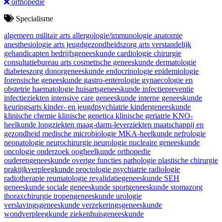
orthopedie
Specialisme
algemeen militair arts
allergologie/immunologie
anatomie
anesthesiologie
arts jeugdgezondheidszorg
arts verstandelijk
gehandicapten
bedrijfsgeneeskunde
cardiologie
chirurgie
consultatiebureau arts
cosmetische geneeskunde
dermatologie
diabeteszorg
donorgeneeskunde
endocrinologie
epidemiologie
forensische geneeskunde
gastro-enterologie
gynaecologie en
obstetrie
haematologie
huisartsgeneeskunde
infectiepreventie
infectieziekten
intensive care geneeskunde
interne geneeskunde
keuringsarts
kinder- en jeugdpsychiatrie
kindergeneeskunde
klinische chemie
klinische genetica
klinische geriatrie
KNO-
heelkunde
longziekten
maag-darm-leverziekten
maatschappij en
gezondheid
medische microbiologie
MKA-heelkunde
nefrologie
neonatologie
neurochirurgie
neurologie
nucleaire geneeskunde
oncologie
onderzoek
oogheelkunde
orthopedie
ouderengeneeskunde
overige functies
pathologie
plastische chirurgie
praktijkverpleegkunde
proctologie
psychiatrie
radiologie
radiotherapie
reumatologie
revalidatiegeneeskunde
SEH
geneeskunde
sociale geneeskunde
sportgeneeskunde
stomazorg
thoraxchirurgie
tropengeneeskunde
urologie
verslavingsgeneeskunde
verzekeringsgeneeskunde
wondverpleegkunde
ziekenhuisgeneeskunde